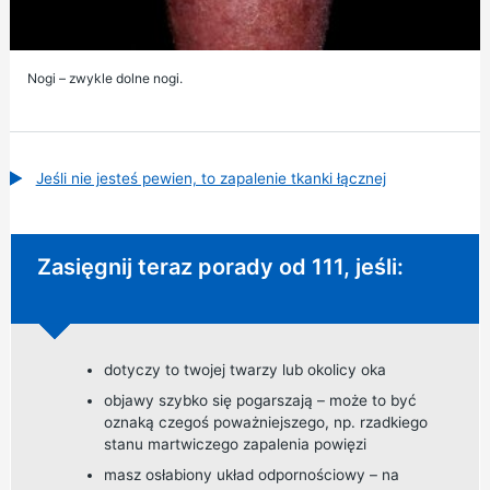
Nogi – zwykle dolne nogi.
Jeśli nie jesteś pewien, to zapalenie tkanki łącznej
Pilna rada:
Zasięgnij teraz porady od 111, jeśli:
dotyczy to twojej twarzy lub okolicy oka
objawy szybko się pogarszają – może to być
oznaką czegoś poważniejszego, np. rzadkiego
stanu martwiczego zapalenia powięzi
masz osłabiony układ odpornościowy – na