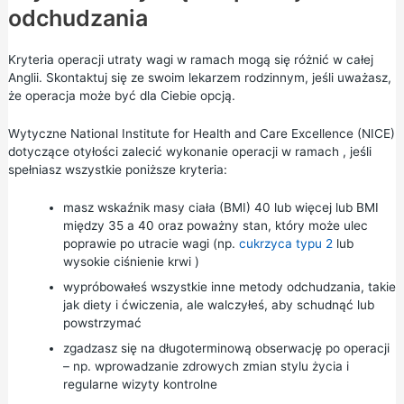
odchudzania
Kryteria operacji utraty wagi w ramach mogą się różnić w całej
Anglii. Skontaktuj się ze swoim lekarzem rodzinnym, jeśli uważasz,
że operacja może być dla Ciebie opcją.
Wytyczne National Institute for Health and Care Excellence (NICE)
dotyczące otyłości
zalecić wykonanie operacji w ramach , jeśli
spełniasz wszystkie poniższe kryteria:
masz
wskaźnik masy ciała (BMI)
40 lub więcej lub BMI
między 35 a 40 oraz poważny stan, który może ulec
poprawie po utracie wagi (np.
cukrzyca typu 2
lub
wysokie ciśnienie krwi
)
wypróbowałeś wszystkie inne metody odchudzania, takie
jak diety i ćwiczenia, ale walczyłeś, aby schudnąć lub
powstrzymać
zgadzasz się na długoterminową obserwację po operacji
– np. wprowadzanie zdrowych zmian stylu życia i
regularne wizyty kontrolne