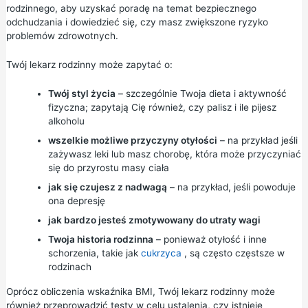
rodzinnego, aby uzyskać poradę na temat
bezpiecznego
odchudzania
i dowiedzieć się, czy masz zwiększone ryzyko
problemów zdrowotnych.
Twój lekarz rodzinny może zapytać o:
Twój styl życia
– szczególnie Twoja dieta i aktywność
fizyczna; zapytają Cię również, czy palisz i ile pijesz
alkoholu
wszelkie możliwe przyczyny otyłości
– na przykład jeśli
zażywasz leki lub masz chorobę, która może przyczyniać
się do przyrostu masy ciała
jak się czujesz z nadwagą
– na przykład, jeśli powoduje
ona depresję
jak bardzo jesteś zmotywowany do utraty wagi
Twoja historia rodzinna
– ponieważ otyłość i inne
schorzenia, takie jak
cukrzyca
, są często częstsze w
rodzinach
Oprócz obliczenia wskaźnika BMI, Twój lekarz rodzinny może
również przeprowadzić testy w celu ustalenia, czy istnieje