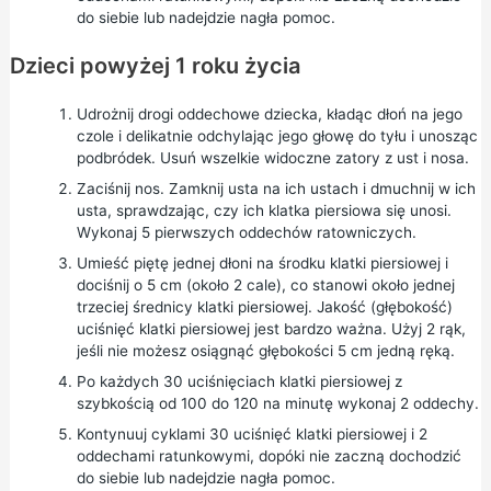
do siebie lub nadejdzie nagła pomoc.
Dzieci powyżej 1 roku życia
Udrożnij drogi oddechowe dziecka, kładąc dłoń na jego
czole i delikatnie odchylając jego głowę do tyłu i unosząc
podbródek. Usuń wszelkie widoczne zatory z ust i nosa.
Zaciśnij nos. Zamknij usta na ich ustach i dmuchnij w ich
usta, sprawdzając, czy ich klatka piersiowa się unosi.
Wykonaj 5 pierwszych oddechów ratowniczych.
Umieść piętę jednej dłoni na środku klatki piersiowej i
dociśnij o 5 cm (około 2 cale), co stanowi około jednej
trzeciej średnicy klatki piersiowej. Jakość (głębokość)
uciśnięć klatki piersiowej jest bardzo ważna. Użyj 2 rąk,
jeśli nie możesz osiągnąć głębokości 5 cm jedną ręką.
Po każdych 30 uciśnięciach klatki piersiowej z
szybkością od 100 do 120 na minutę wykonaj 2 oddechy.
Kontynuuj cyklami 30 uciśnięć klatki piersiowej i 2
oddechami ratunkowymi, dopóki nie zaczną dochodzić
do siebie lub nadejdzie nagła pomoc.