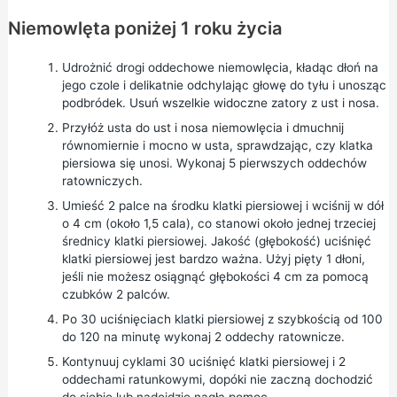
Niemowlęta poniżej 1 roku życia
Udrożnić drogi oddechowe niemowlęcia, kładąc dłoń na
jego czole i delikatnie odchylając głowę do tyłu i unosząc
podbródek. Usuń wszelkie widoczne zatory z ust i nosa.
Przyłóż usta do ust i nosa niemowlęcia i dmuchnij
równomiernie i mocno w usta, sprawdzając, czy klatka
piersiowa się unosi. Wykonaj 5 pierwszych oddechów
ratowniczych.
Umieść 2 palce na środku klatki piersiowej i wciśnij w dół
o 4 cm (około 1,5 cala), co stanowi około jednej trzeciej
średnicy klatki piersiowej. Jakość (głębokość) uciśnięć
klatki piersiowej jest bardzo ważna. Użyj pięty 1 dłoni,
jeśli nie możesz osiągnąć głębokości 4 cm za pomocą
czubków 2 palców.
Po 30 uciśnięciach klatki piersiowej z szybkością od 100
do 120 na minutę wykonaj 2 oddechy ratownicze.
Kontynuuj cyklami 30 uciśnięć klatki piersiowej i 2
oddechami ratunkowymi, dopóki nie zaczną dochodzić