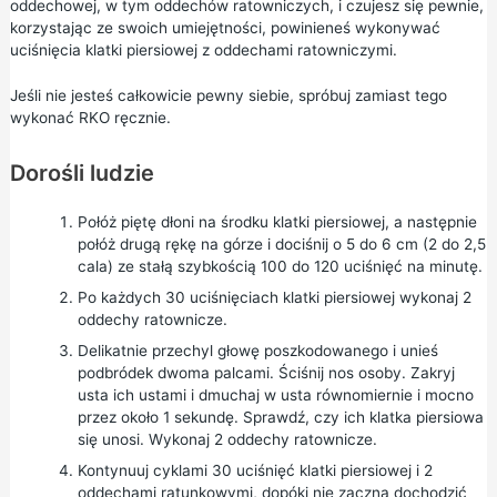
oddechowej, w tym oddechów ratowniczych, i czujesz się pewnie,
korzystając ze swoich umiejętności, powinieneś wykonywać
uciśnięcia klatki piersiowej z oddechami ratowniczymi.
Jeśli nie jesteś całkowicie pewny siebie, spróbuj zamiast tego
wykonać RKO ręcznie.
Dorośli ludzie
Połóż piętę dłoni na środku klatki piersiowej, a następnie
połóż drugą rękę na górze i dociśnij o 5 do 6 cm (2 do 2,5
cala) ze stałą szybkością 100 do 120 uciśnięć na minutę.
Po każdych 30 uciśnięciach klatki piersiowej wykonaj 2
oddechy ratownicze.
Delikatnie przechyl głowę poszkodowanego i unieś
podbródek dwoma palcami. Ściśnij nos osoby. Zakryj
usta ich ustami i dmuchaj w usta równomiernie i mocno
przez około 1 sekundę. Sprawdź, czy ich klatka piersiowa
się unosi. Wykonaj 2 oddechy ratownicze.
Kontynuuj cyklami 30 uciśnięć klatki piersiowej i 2
oddechami ratunkowymi, dopóki nie zaczną dochodzić