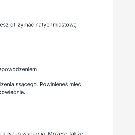
ożesz otrzymać natychmiastową
 niepowodzeniem
dzenia ssącego. Powinieneś mieć
powiednie.
rady lub wsparcia. Możesz także