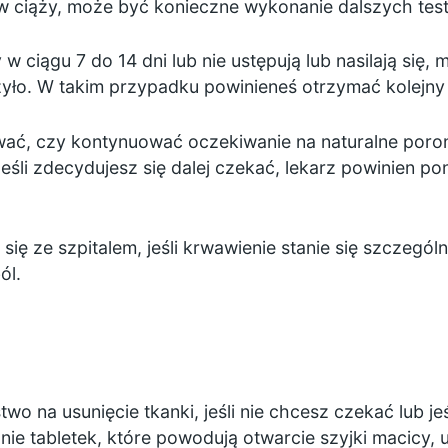
ś w ciąży, może być konieczne wykonanie dalszych tes
y w ciągu 7 do 14 dni lub nie ustępują lub nasilają się
czyło. W takim przypadku powinieneś otrzymać kolejny
ć, czy kontynuować oczekiwanie na naturalne poronie
eśli zdecydujesz się dalej czekać, lekarz powinien p
ię ze szpitalem, jeśli krwawienie stanie się szczegól
ól.
 na usunięcie tkanki, jeśli nie chcesz czekać lub jeśl
ie tabletek, które powodują otwarcie szyjki macicy, u