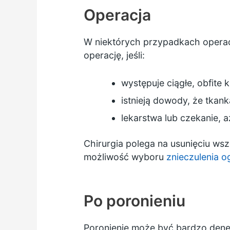
Operacja
W niektórych przypadkach operacj
operację, jeśli:
występuje ciągłe, obfite 
istnieją dowody, że tkan
lekarstwa lub czekanie, 
Chirurgia polega na usunięciu ws
możliwość wyboru
znieczulenia o
Po poronieniu
Poronienie może być bardzo dene