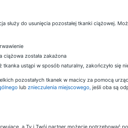
a służy do usunięcia pozostałej tkanki ciążowej. M
krwawienie
ka ciążowa została zakażona
aż tkanka ustąpi w sposób naturalny, zakończyło się
zelkich pozostałych tkanek w macicy za pomocą urzą
gólnego
lub
znieczulenia miejscowego,
jeśli oba są od
rwujące, a Ty i Twój partner możecie potrzebować po