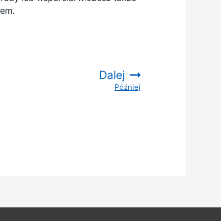
dem.
Dalej
Później
: