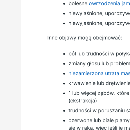
bolesne
owrzodzenia jam
niewyjaśnione, uporczywe 
niewyjaśnione, uporczywe
Inne objawy mogą obejmować:
ból lub trudności w poły
zmiany głosu lub proble
niezamierzona utrata mas
krwawienie lub drętwienie
1 lub więcej zębów, któr
(ekstrakcja)
trudności w poruszaniu 
czerwone lub białe plamy
się w raka, więc jeśli je 