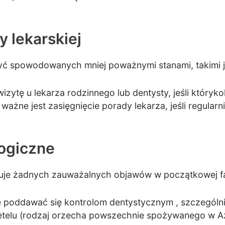
 lekarskiej
 spowodowanych mniej poważnymi stanami, takimi ja
zytę u lekarza rodzinnego lub dentysty, jeśli któryk
ważne jest zasięgnięcie porady lekarza, jeśli regularnie
ogiczne
duje żadnych zauważalnych objawów w początkowej fa
ie poddawać się kontrolom dentystycznym
, szczególnie
betelu (rodzaj orzecha powszechnie spożywanego w Az