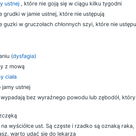
y ustnej
, które nie goją się w ciągu kilku tygodni
grudki w jamie ustnej, które nie ustępują
 guzki w gruczołach chłonnych szyi, które nie ustępu
kaniu
(dysfagia)
my z mową
y ciała
 jamy ustnej
e wypadają bez wyraźnego powodu lub zębodół, który n
szczęką
 na wyściółce ust. Są częste i rzadko są oznaką raka,
masz, warto udać się do lekarza