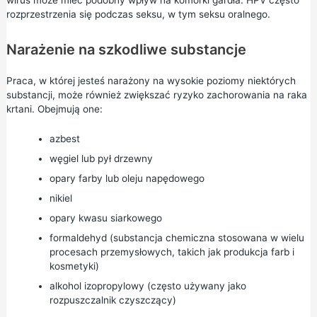
wirus może mieć podobny wpływ na komórki gardła. HPV często
rozprzestrzenia się podczas seksu, w tym seksu oralnego.
Narażenie na szkodliwe substancje
Praca, w której jesteś narażony na wysokie poziomy niektórych
substancji, może również zwiększać ryzyko zachorowania na raka
krtani. Obejmują one:
azbest
węgiel lub pył drzewny
opary farby lub oleju napędowego
nikiel
opary kwasu siarkowego
formaldehyd (substancja chemiczna stosowana w wielu
procesach przemysłowych, takich jak produkcja farb i
kosmetyki)
alkohol izopropylowy (często używany jako
rozpuszczalnik czyszczący)