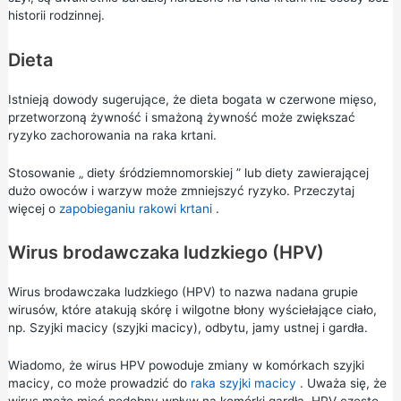
historii rodzinnej.
Dieta
Istnieją dowody sugerujące, że dieta bogata w czerwone mięso,
przetworzoną żywność i smażoną żywność może zwiększać
ryzyko zachorowania na raka krtani.
Stosowanie „
diety śródziemnomorskiej
” lub diety zawierającej
dużo owoców i warzyw może zmniejszyć ryzyko. Przeczytaj
więcej o
zapobieganiu rakowi krtani
.
Wirus brodawczaka ludzkiego (HPV)
Wirus brodawczaka ludzkiego (HPV)
to nazwa nadana grupie
wirusów, które atakują skórę i wilgotne błony wyściełające ciało,
np. Szyjki macicy (szyjki macicy), odbytu, jamy ustnej i gardła.
Wiadomo, że wirus HPV powoduje zmiany w komórkach szyjki
macicy, co może prowadzić do
raka szyjki macicy
. Uważa się, że