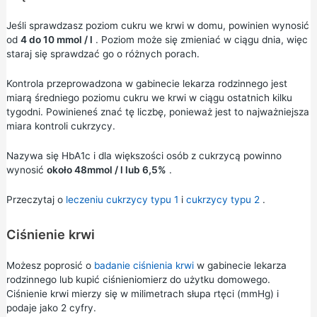
Jeśli sprawdzasz poziom cukru we krwi w domu, powinien wynosić
od
4 do 10 mmol / l
. Poziom może się zmieniać w ciągu dnia, więc
staraj się sprawdzać go o różnych porach.
Kontrola przeprowadzona w gabinecie lekarza rodzinnego jest
miarą średniego poziomu cukru we krwi w ciągu ostatnich kilku
tygodni. Powinieneś znać tę liczbę, ponieważ jest to najważniejsza
miara kontroli cukrzycy.
Nazywa się HbA1c i dla większości osób z cukrzycą powinno
wynosić
około 48mmol / l lub 6,5%
.
Przeczytaj o
leczeniu cukrzycy typu 1
i
cukrzycy
typu 2
.
Ciśnienie krwi
Możesz poprosić o
badanie ciśnienia krwi
w gabinecie lekarza
rodzinnego lub kupić ciśnieniomierz do użytku domowego.
Ciśnienie krwi mierzy się w milimetrach słupa rtęci (mmHg) i
podaje jako 2 cyfry.