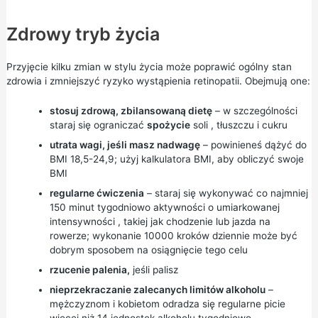
Zdrowy tryb życia
Przyjęcie kilku zmian w stylu życia może poprawić ogólny stan
zdrowia i zmniejszyć ryzyko wystąpienia retinopatii. Obejmują one:
stosuj
zdrową, zbilansowaną dietę
– w szczególności
staraj się ograniczać
spożycie
soli
, tłuszczu i cukru
utrata wagi,
jeśli masz nadwagę
– powinieneś dążyć do
BMI
18,5-24,9; użyj
kalkulatora BMI,
aby
obliczyć
swoje
BMI
regularne ćwiczenia
– staraj się wykonywać co najmniej
150 minut tygodniowo
aktywności
o
umiarkowanej
intensywności
, takiej jak chodzenie lub jazda na
rowerze; wykonanie
10000 kroków dziennie
może być
dobrym sposobem na osiągnięcie tego celu
rzucenie palenia,
jeśli palisz
nieprzekraczanie zalecanych limitów alkoholu
–
mężczyznom i kobietom odradza się regularne picie
więcej niż 14
jednostek alkoholu
tygodniowo