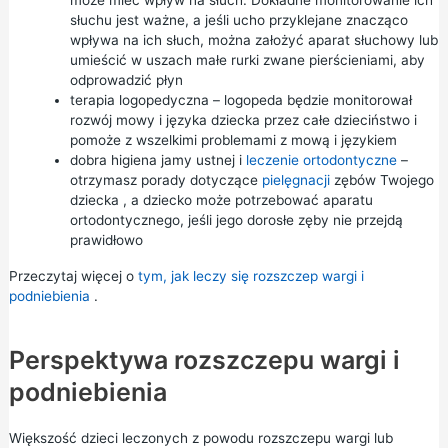
może mieć wpływ na słuch. Dokładne monitorowanie ich
słuchu jest ważne, a jeśli ucho przyklejane znacząco
wpływa na ich słuch, można założyć aparat słuchowy lub
umieścić w uszach małe rurki zwane pierścieniami, aby
odprowadzić płyn
terapia logopedyczna – logopeda będzie monitorował
rozwój mowy i języka dziecka przez całe dzieciństwo i
pomoże z wszelkimi problemami z mową i językiem
dobra higiena jamy ustnej i
leczenie ortodontyczne
–
otrzymasz porady dotyczące
pielęgnacji
zębów Twojego
dziecka
, a
dziecko
może potrzebować
aparatu
ortodontycznego,
jeśli jego dorosłe zęby nie przejdą
prawidłowo
Przeczytaj więcej o
tym, jak leczy się rozszczep wargi i
podniebienia
.
Perspektywa rozszczepu wargi i
podniebienia
Większość dzieci leczonych z powodu rozszczepu wargi lub