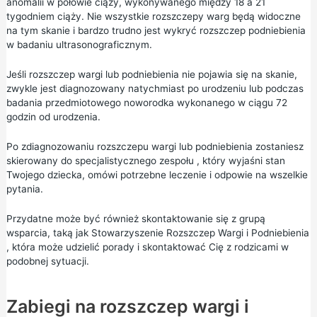
anomalii
w
połowie ciąży,
wykonywanego między 18 a 21
tygodniem ciąży. Nie wszystkie rozszczepy warg będą widoczne
na tym skanie i bardzo trudno jest wykryć rozszczep podniebienia
w badaniu ultrasonograficznym.
Jeśli rozszczep wargi lub podniebienia nie pojawia się na skanie,
zwykle jest diagnozowany natychmiast po urodzeniu lub podczas
badania
przedmiotowego
noworodka
wykonanego w ciągu 72
godzin od urodzenia.
Po zdiagnozowaniu rozszczepu wargi lub podniebienia zostaniesz
skierowany do specjalistycznego zespołu , który wyjaśni stan
Twojego dziecka, omówi potrzebne leczenie i odpowie na wszelkie
pytania.
Przydatne może być również skontaktowanie się z grupą
wsparcia, taką jak Stowarzyszenie
Rozszczep Wargi i Podniebienia
, która może udzielić porady i skontaktować Cię z rodzicami w
podobnej sytuacji.
Zabiegi na rozszczep wargi i