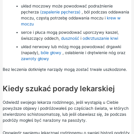
układ moczowy może powodować podrażnienie
pęcherza
(zapalenie pęcherza)
, ból podczas oddawania
moczu, częstą potrzebę oddawania moczu i
krew w
moczu
serce i płuca mogą powodować uporczywy kaszel,
świszczący oddech,
duszność
i
odkrztuszanie krwi
układ nerwowy lub mózg mogą powodować drgawki
(napady),
bóle głowy
, osłabienie i drętwienie nóg oraz
zawroty głowy
Bez leczenia dotknięte narządy mogą zostać trwale uszkodzone.
Kiedy szukać porady lekarskiej
Odwiedź swojego lekarza rodzinnego, jeśli wystąpią u Ciebie
powyższe objawy i podróżowałeś po częściach świata, w których
stwierdzono schistosomatozę, lub jeśli obawiasz się, że podczas
podróży mogłeś być narażony na pasożyty.
Opowiedz swojemu lekarzowi rodzinnemu o swojej historii podróży