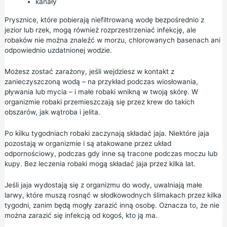
kanały
Prysznice, które pobierają niefiltrowaną wodę bezpośrednio z
jezior lub rzek, mogą również rozprzestrzeniać infekcję, ale
robaków nie można znaleźć w morzu, chlorowanych basenach ani
odpowiednio uzdatnionej wodzie.
Możesz zostać zarażony, jeśli wejdziesz w kontakt z
zanieczyszczoną wodą – na przykład podczas wiosłowania,
pływania lub mycia – i małe robaki wnikną w twoją skórę. W
organizmie robaki przemieszczają się przez krew do takich
obszarów, jak wątroba i jelita.
Po kilku tygodniach robaki zaczynają składać jaja. Niektóre jaja
pozostają w organizmie i są atakowane przez układ
odpornościowy, podczas gdy inne są tracone podczas moczu lub
kupy. Bez leczenia robaki mogą składać jaja przez kilka lat.
Jeśli jaja wydostają się z organizmu do wody, uwalniają małe
larwy, które muszą rosnąć w słodkowodnych ślimakach przez kilka
tygodni, zanim będą mogły zarazić inną osobę. Oznacza to, że nie
można zarazić się infekcją od kogoś, kto ją ma.