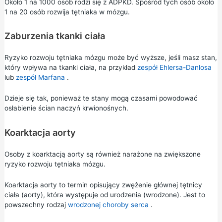
Około 1 na 1000 osób rodzi się z ADPKD. Spośród tych osób około
1 na 20 osób rozwija tętniaka w mózgu.
Zaburzenia tkanki ciała
Ryzyko rozwoju tętniaka mózgu może być wyższe, jeśli masz stan,
który wpływa na tkanki ciała, na przykład
zespół Ehlersa-Danlosa
lub
zespół Marfana
.
Dzieje się tak, ponieważ te stany mogą czasami powodować
osłabienie ścian naczyń krwionośnych.
Koarktacja aorty
Osoby z koarktacją aorty są również narażone na zwiększone
ryzyko rozwoju tętniaka mózgu.
Koarktacja aorty to termin opisujący zwężenie głównej tętnicy
ciała (aorty), która występuje od urodzenia (wrodzone). Jest to
powszechny rodzaj
wrodzonej choroby serca
.