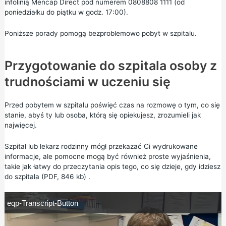
infolinią Mencap Direct pod numerem 0808808 1111 (od
poniedziałku do piątku w godz. 17:00).
Poniższe porady pomogą bezproblemowo pobyt w szpitalu.
Przygotowanie do szpitala osoby z
trudnościami w uczeniu się
Przed pobytem w szpitalu poświęć czas na rozmowę o tym, co się
stanie, abyś ty lub osoba, którą się opiekujesz, zrozumieli jak
najwięcej.
Szpital lub lekarz rodzinny mógł przekazać Ci wydrukowane
informacje, ale
pomocne
mogą być również proste wyjaśnienia,
takie jak
łatwy do przeczytania opis tego, co się dzieje, gdy idziesz
do szpitala (PDF, 846 kb)
.
e
eqp-Transcript-Button
q
p
-