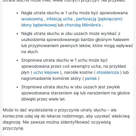
Nagła utrata słuchu w 1 uchu może być spowodowana
woskowiną
,
infekcją ucha
,
perforacją (pęknięciem)
błony bębenkowej
lub
chorobą Ménière’a
.
Nagła utrata słuchu w obu uszach może wynikać z
uszkodzenia spowodowanego bardzo głośnym hałasem
lub przyjmowaniem pewnych leków, które mogą wpływać
na słuch.
Stopniowa utrata słuchu w 1 uchu może być
spowodowana przez coś wewnątrz ucha, na przykład
płyn (
ucho klejowe
), narośle kostne (
otoskleroza
) lub
nagromadzenie komórek skóry (
perlak
)
Stopniowa utrata słuchu w obu uszach jest zwykle
spowodowana starzeniem się lub narażeniem na głośne
dźwięki przez wiele lat.
Może to dać wyobrażenie o przyczynie utraty słuchu – ale
koniecznie udaj się do lekarza rodzinnego, aby uzyskać właściwą
diagnozę. Nie zawsze można zidentyfikować oczywistą
przyczynę.