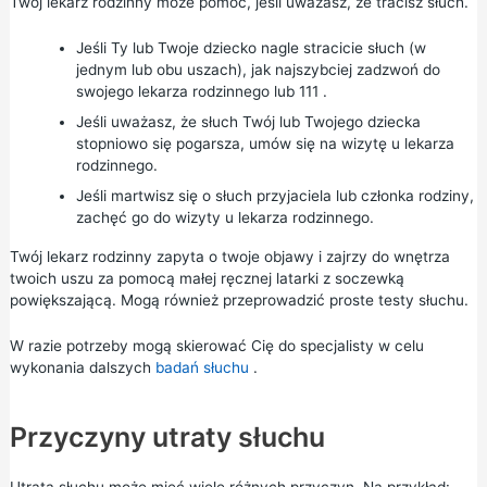
Twój lekarz rodzinny może pomóc, jeśli uważasz, że tracisz słuch.
Jeśli Ty lub Twoje dziecko nagle stracicie słuch (w
jednym lub obu uszach), jak najszybciej zadzwoń do
swojego lekarza rodzinnego lub
111
.
Jeśli uważasz, że słuch Twój lub Twojego dziecka
stopniowo się pogarsza, umów się na wizytę u lekarza
rodzinnego.
Jeśli martwisz się o słuch przyjaciela lub członka rodziny,
zachęć go do wizyty u lekarza rodzinnego.
Twój lekarz rodzinny zapyta o twoje objawy i zajrzy do wnętrza
twoich uszu za pomocą małej ręcznej latarki z soczewką
powiększającą. Mogą również przeprowadzić proste testy słuchu.
W razie potrzeby mogą skierować Cię do specjalisty w celu
wykonania dalszych
badań słuchu
.
Przyczyny utraty słuchu
Utrata słuchu może mieć wiele różnych przyczyn. Na przykład: