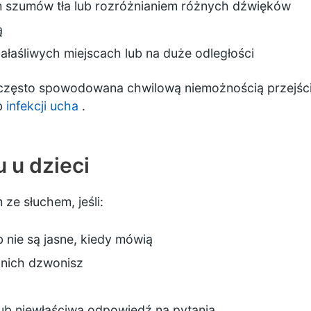
m szumów tła lub rozróżnianiem różnych dźwięków
ą
hałaśliwych miejscach lub na duże odległości
t często spowodowana chwilową niemożnością przejśc
b
infekcji ucha
.
u u dzieci
ze słuchem, jeśli:
 nie są jasne, kiedy mówią
 nich dzwonisz
lub niewłaściwą odpowiedź na pytania