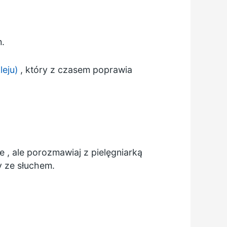
m.
leju)
, który z czasem poprawia
ie
, ale porozmawiaj z pielęgniarką
y ze słuchem.