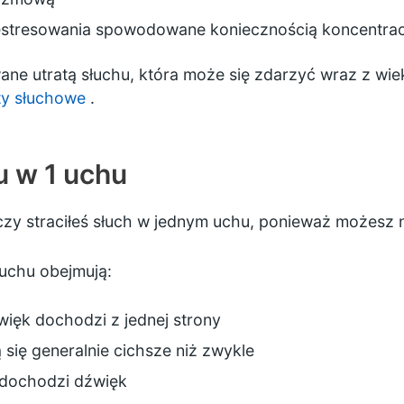
estresowania spowodowane koniecznością koncentracj
e utratą słuchu, która może się zdarzyć wraz z wiek
aty słuchowe
.
u w 1 uchu
 czy straciłeś słuch w jednym uchu, ponieważ możesz
uchu obejmują:
więk dochodzi z jednej strony
 się generalnie cichsze niż zwykle
 dochodzi dźwięk