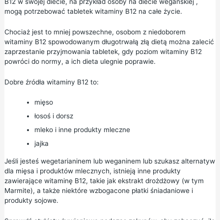
B12 w swojej diecie, na przykład osoby na
diecie wegańskiej
,
mogą potrzebować tabletek witaminy B12 na całe życie.
Chociaż jest to mniej powszechne, osobom z niedoborem
witaminy B12 spowodowanym długotrwałą złą dietą można zalecić
zaprzestanie przyjmowania tabletek, gdy poziom witaminy B12
powróci do normy, a ich dieta ulegnie poprawie.
Dobre źródła witaminy B12 to:
mięso
łosoś i dorsz
mleko i inne produkty mleczne
jajka
Jeśli jesteś
wegetarianinem lub weganinem
lub szukasz alternatyw
dla mięsa i produktów mlecznych, istnieją inne produkty
zawierające witaminę B12, takie jak ekstrakt drożdżowy (w tym
Marmite), a także niektóre wzbogacone płatki śniadaniowe i
produkty sojowe.