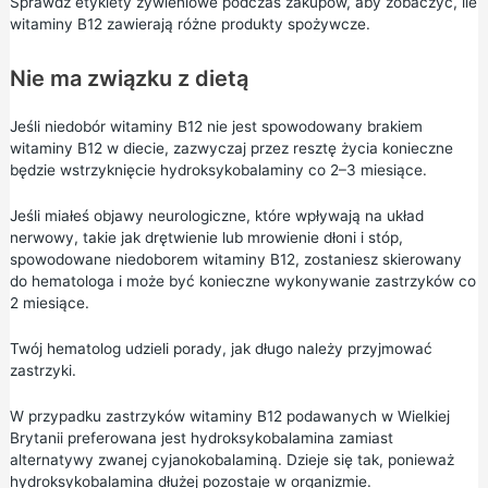
Sprawdź etykiety żywieniowe podczas zakupów, aby zobaczyć, ile
witaminy B12 zawierają różne produkty spożywcze.
Nie ma związku z dietą
Jeśli niedobór witaminy B12 nie jest spowodowany brakiem
witaminy B12 w diecie, zazwyczaj przez resztę życia konieczne
będzie wstrzyknięcie hydroksykobalaminy co 2–3 miesiące.
Jeśli miałeś objawy neurologiczne, które wpływają na układ
nerwowy, takie jak drętwienie lub mrowienie dłoni i stóp,
spowodowane niedoborem witaminy B12, zostaniesz skierowany
do hematologa i może być konieczne wykonywanie zastrzyków co
2 miesiące.
Twój hematolog udzieli porady, jak długo należy przyjmować
zastrzyki.
W przypadku zastrzyków witaminy B12 podawanych w Wielkiej
Brytanii preferowana jest hydroksykobalamina zamiast
alternatywy zwanej cyjanokobalaminą. Dzieje się tak, ponieważ
hydroksykobalamina dłużej pozostaje w organizmie.