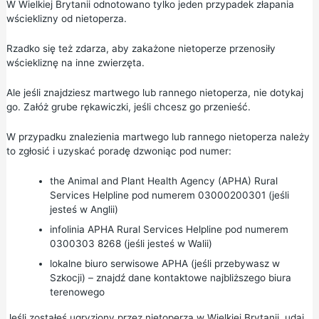
W Wielkiej Brytanii odnotowano tylko jeden przypadek złapania
wścieklizny od nietoperza.
Rzadko się też zdarza, aby zakażone nietoperze przenosiły
wściekliznę na inne zwierzęta.
Ale jeśli znajdziesz martwego lub rannego nietoperza, nie dotykaj
go. Załóż grube rękawiczki, jeśli chcesz go przenieść.
W przypadku znalezienia martwego lub rannego nietoperza należy
to zgłosić i uzyskać poradę dzwoniąc pod numer:
the Animal and Plant Health Agency (APHA) Rural
Services Helpline pod
numerem 03000200301
(jeśli
jesteś w Anglii)
infolinia APHA Rural Services Helpline pod
numerem
0300303 8268
(jeśli jesteś w Walii)
lokalne biuro serwisowe APHA (jeśli przebywasz w
Szkocji) –
znajdź dane kontaktowe najbliższego biura
terenowego
Jeśli zostałeś ugryziony przez nietoperza w Wielkiej Brytanii, udaj