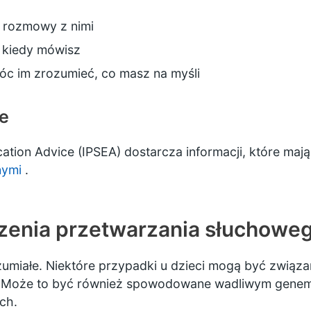
s rozmowy z nimi
, kiedy mówisz
óc im zrozumieć, co masz na myśli
e
cation Advice (IPSEA)
dostarcza informacji, które maj
nymi
.
zenia przetwarzania słuchowe
zumiałe. Niektóre przypadki u dzieci mogą być związ
 Może to być również spowodowane wadliwym genem,
ch.