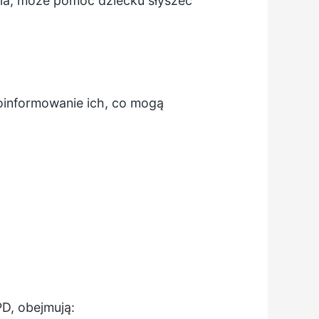
ela, może pomóc dziecku słyszeć
oinformowanie ich, co mogą
D, obejmują: