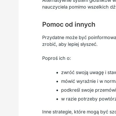
Alternatywnie system głośników w
nauczyciela pomimo wszelkich dź
Pomoc od innych
Przydatne może być poinformowan
zrobić, aby lepiej słyszeć.
Poproś ich o:
zwróć swoją uwagę i sta
mówić wyraźnie i w norma
podkreśl swoje przemówie
w razie potrzeby powtór
Inne strategie, które mogą być s