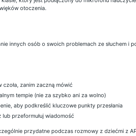
 klasie, który jest podłączony do mikrofonu nauczyci
więków otoczenia.
ie innych osób o swoich problemach ze słuchem i p
w czoła, zanim zaczną mówić
lnym tempie (nie za szybko ani za wolno)
nie, aby podkreślić kluczowe punkty przesłania
z lub przeformułuj wiadomość
zczególnie przydatne podczas rozmowy z dziećmi z AP