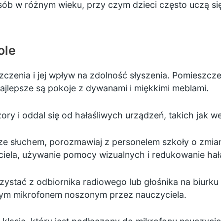
b w różnym wieku, przy czym dzieci często uczą się
ole
zenia i jej wpływ na zdolność słyszenia. Pomieszcz
jlepsze są pokoje z dywanami i miękkimi meblami.
ory i oddal się od hałaśliwych urządzeń, takich jak we
 ze słuchem, porozmawiaj z personelem szkoły o zmi
yciela, używanie pomocy wizualnych i redukowanie hała
stać z odbiornika radiowego lub głośnika na biurku w
m mikrofonem noszonym przez nauczyciela.