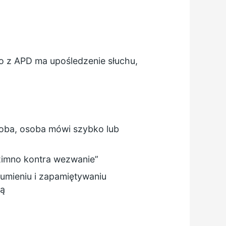
o z APD ma upośledzenie słuchu,
osoba, osoba mówi szybko lub
 „zimno kontra wezwanie”
umieniu i zapamiętywaniu
ią