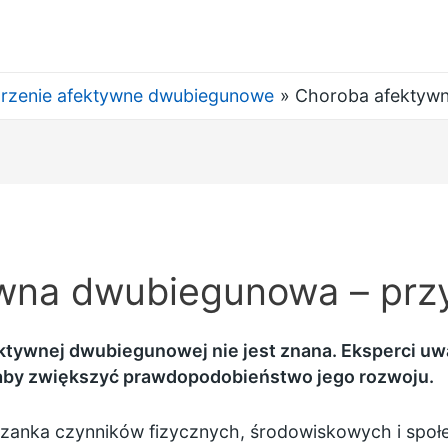
rzenie afektywne dwubiegunowe
Choroba afektyw
wna dwubiegunowa – prz
tywnej dwubiegunowej nie jest znana. Eksperci uważ
, aby zwiększyć prawdopodobieństwo jego rozwoju.
eszanka czynników fizycznych, środowiskowych i społ