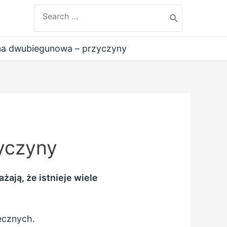
Search
for:
na dwubiegunowa – przyczyny
yczyny
ają, że istnieje wiele
ecznych.