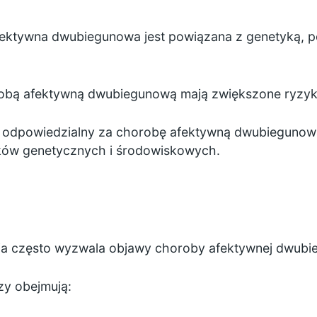
fektywna dwubiegunowa jest powiązana z genetyką, 
obą afektywną dwubiegunową mają zwiększone ryzyko
t odpowiedzialny za chorobę afektywną dwubiegunową
ków genetycznych i środowiskowych.
cja często wyzwala objawy choroby afektywnej dwubi
zy obejmują: