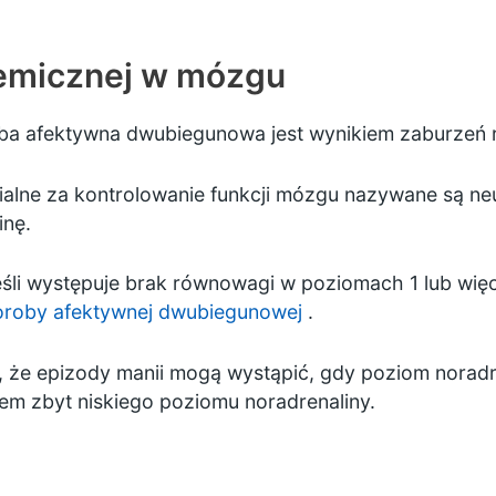
emicznej w mózgu
oba afektywna dwubiegunowa jest wynikiem zaburzeń
alne za kontrolowanie funkcji mózgu nazywane są ne
inę.
jeśli występuje brak równowagi w poziomach 1 lub wi
oroby afektywnej dwubiegunowej
.
, że epizody manii mogą wystąpić, gdy poziom noradre
em zbyt niskiego poziomu noradrenaliny.