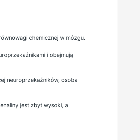
 równowagi chemicznej w mózgu.
uroprzekaźnikami i obejmują
ęcej neuroprzekaźników, osoba
naliny jest zbyt wysoki, a