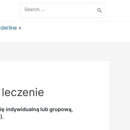
Search
for:
derline
 leczenie
ę indywidualną lub grupową,
).