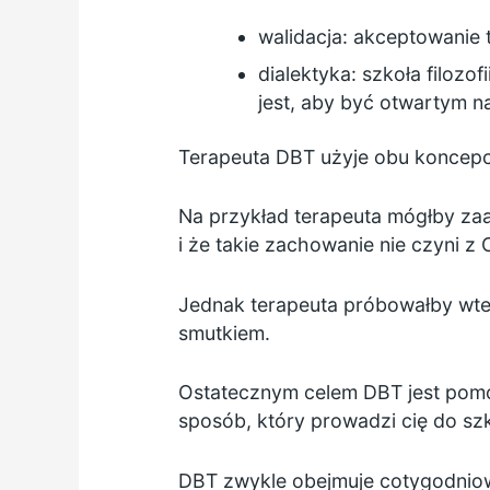
walidacja: akceptowanie 
dialektyka: szkoła filozo
jest, aby być otwartym n
Terapeuta DBT użyje obu koncep
Na przykład terapeuta mógłby za
i że takie zachowanie nie czyni z 
Jednak terapeuta próbowałby wte
smutkiem.
Ostatecznym celem DBT jest pomóc 
sposób, który prowadzi cię do sz
DBT zwykle obejmuje cotygodniow