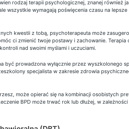
ien rodzaj terapii psychologicznej, znanej również j
le wszystkie wymagają poświęcenia czasu na lepsze z
żnych kwestii z tobą, psychoterapeuta może zasuger
 pomóc ci zmienić twoje postawy i zachowanie. Terapi
ontroli nad swoimi myślami i uczuciami.
a być prowadzona wyłącznie przez wyszkolonego spec
zeszkolony specjalista w zakresie zdrowia psychiczneg
rzesz, może opierać się na kombinacji osobistych pre
 Leczenie BPD może trwać rok lub dłużej, w zależnośc
ehawioralna (DBT)