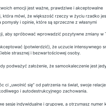
twoich emocji jest ważne, prawdziwe i akceptowalne
fii, która mówi, że większość rzeczy w życiu rzadko jes
a pomysły i opinie, które są sprzeczne z własnymi
cji, aby spróbować wprowadzić pozytywne zmiany w
akceptować (potwierdzić), że uczucie intensywnego
Ciebie strasznej i bezwartościowej osoby.
dy podważyć założenie, że samookaleczenie jest je
ci „uwolnić się” od patrzenia na świat, swoje relacje
kodliwego i autodestrukcyjnego zachowania.
e sesje indywidualne i grupowe, a otrzymasz numer