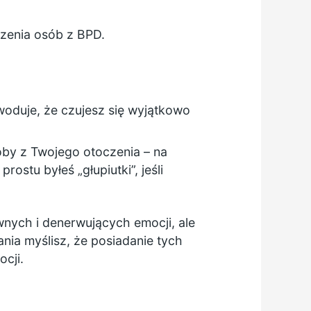
czenia osób z BPD.
woduje, że czujesz się wyjątkowo
oby z Twojego otoczenia – na
ostu byłeś „głupiutki”, jeśli
nych i denerwujących emocji, ale
ia myślisz, że posiadanie tych
cji.