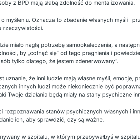
osoby z BPD mają słabą zdolność do mentalizowania.
a o myśleniu. Oznacza to zbadanie własnych myśli i p
a rzeczywistości.
zie miało nagłą potrzebę samookaleczenia, a następni
lności, by „cofnąć się” od tego pragnienia i powiedzie
osób tylko dlatego, że jestem zdenerwowany”.
st uznanie, że inni ludzie mają własne myśli, emocje, p
icznych innych ludzi może niekoniecznie być popraw
ki Twoje działania będą miały na stany psychiczne inn
i rozpoznawania stanów psychicznych własnych i inn
adanie ich, aby sprawdzić, czy są ważne.
any w szpitalu, w którym przebywałbyś w szpitalu.