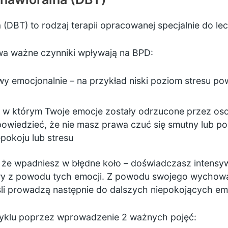
 (DBT) to rodzaj terapii opracowanej specjalnie do le
dwa ważne czynniki wpływają na BPD:
iwy emocjonalnie – na przykład niski poziom stresu po
, w którym Twoje emocje zostały odrzucone przez os
owiedzieć, że nie masz prawa czuć się smutny lub po pr
epokoju lub stresu
że wpadniesz w błędne koło – doświadczasz intensyw
wy z powodu tych emocji. Z powodu swojego wychowan
śli prowadzą następnie do dalszych niepokojących emo
cyklu poprzez wprowadzenie 2 ważnych pojęć: