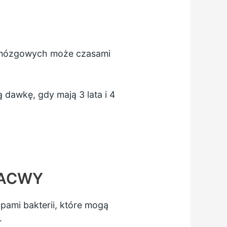
 mózgowych może czasami
dawkę, gdy mają 3 lata i 4
h ACWY
ami bakterii, które mogą
.