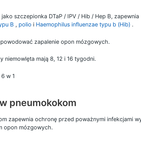
 jako szczepionka DTaP / IPV / Hib / Hep B, zapewni
ypu B
,
polio
i
Haemophilus influenzae typu b (Hib)
.
ogą powodować zapalenie opon mózgowych.
y niemowlęta mają 8, 12 i 16 tygodni.
 6 w 1
ciw pneumokokom
m zapewnia ochronę przed poważnymi infekcjami wy
em opon mózgowych.