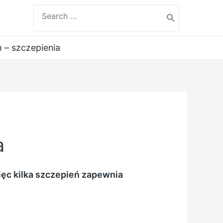
Search
for:
 – szczepienia
a
c kilka szczepień zapewnia