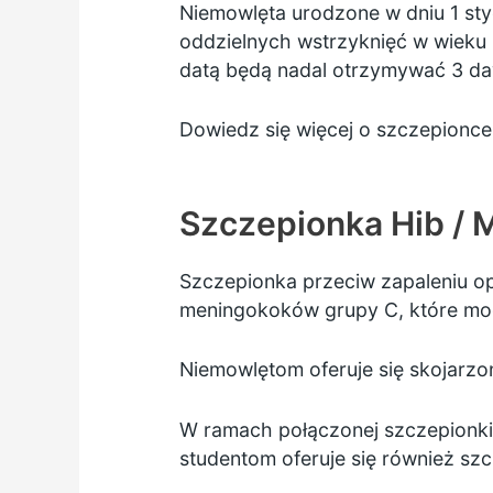
Niemowlęta urodzone w dniu 1 st
oddzielnych wstrzyknięć w wieku 
datą będą nadal otrzymywać 3 daw
Dowiedz się więcej o szczepion
Szczepionka Hib / 
Szczepionka przeciw zapaleniu o
meningokoków grupy C, które m
Niemowlętom oferuje się skojarz
W ramach połączonej
szczepionk
studentom oferuje się również s