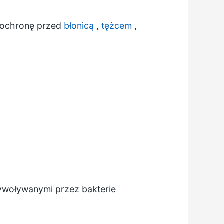
a ochronę przed
błonicą
,
tężcem
,
woływanymi przez bakterie