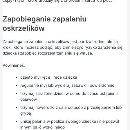
ciąży) i tych, które urodziły się z chorobami serca lub płuc.
Zapobieganie zapaleniu
oskrzelików
Zapobieganie zapaleniu oskrzelików jest bardzo trudne, ale są
kroki, które możesz podjąć, aby zmniejszyć ryzyko zarażenia się
dziecka i zapobiec rozprzestrzenianiu się wirusa.
Powinieneś:
często myj ręce i ręce dziecka
regularnie myj lub wycieraj zabawki i powierzchnie
trzymaj zarażone dzieci w domu do czasu ustąpienia
objawów
trzymaj noworodki z dala od osób z przeziębieniem lub
grypą
unikaj palenia w pobliżu swojego dziecka i nie pozwól
innym palić wokół niego