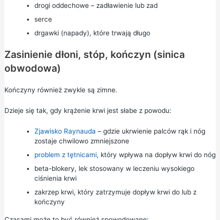
drogi oddechowe – zadławienie lub zad
serce
drgawki (napady), które trwają długo
Zasinienie dłoni, stóp, kończyn (sinica
obwodowa)
Kończyny również zwykle są zimne.
Dzieje się tak, gdy krążenie krwi jest słabe z powodu:
Zjawisko Raynauda
– gdzie ukrwienie palców rąk i nóg
zostaje chwilowo zmniejszone
problem z tętnicami,
który wpływa na dopływ krwi do nóg
beta-blokery, lek stosowany w leczeniu wysokiego
ciśnienia krwi
zakrzep krwi, który zatrzymuje dopływ krwi do lub z
kończyny
Czasami może to być również spowodowane: