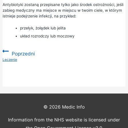
Antybiotyki zostaną przepisane tylko jako środek ostrożności, jeśli
zabieg medyczny ma miejsce w miejscu w twoim ciele, w którym
istnieje podejrzenie infekcji, na przykład:
przełyk, żołądek lub jelita
układ rozrodczy lub moczowy
Poprzedni
:
Leczenie
© 2026
Medic Info
Information from the NHS website is licensed under
the Open Government Licence v3.0