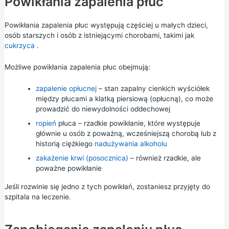
Powikłania zapalenia płuc
Powikłania zapalenia płuc występują częściej u małych dzieci,
osób starszych i osób z istniejącymi chorobami, takimi jak
cukrzyca
.
Możliwe powikłania zapalenia płuc obejmują:
zapalenie opłucnej
– stan zapalny cienkich wyściółek
między płucami a klatką piersiową (opłucną), co może
prowadzić do niewydolności oddechowej
ropień
płuca – rzadkie powikłanie, które występuje
głównie u osób z poważną, wcześniejszą chorobą lub z
historią ciężkiego
nadużywania alkoholu
zakażenie krwi (posocznica)
– również rzadkie, ale
poważne powikłanie
Jeśli rozwinie się jedno z tych powikłań, zostaniesz przyjęty do
szpitala na leczenie.