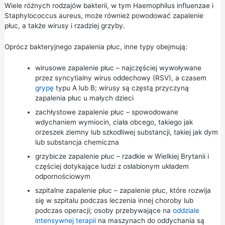
Wiele różnych rodzajów bakterii, w tym Haemophilus influenzae i
Staphylococcus aureus, może również powodować zapalenie
płuc, a także wirusy i rzadziej grzyby.
Oprócz bakteryjnego zapalenia płuc, inne typy obejmują:
wirusowe zapalenie płuc – najczęściej wywoływane
przez syncytialny wirus oddechowy (RSV), a czasem
grypę
typu A lub B; wirusy są częstą przyczyną
zapalenia płuc u małych dzieci
zachłystowe zapalenie płuc – spowodowane
wdychaniem wymiocin, ciała obcego, takiego jak
orzeszek ziemny lub szkodliwej substancji, takiej jak dym
lub substancja chemiczna
grzybicze zapalenie płuc – rzadkie w Wielkiej Brytanii i
częściej dotykające ludzi z osłabionym układem
odpornościowym
szpitalne zapalenie płuc – zapalenie płuc, które rozwija
się w szpitalu podczas leczenia innej choroby lub
podczas operacji; osoby przebywające na
oddziale
intensywnej terapii
na maszynach do oddychania są