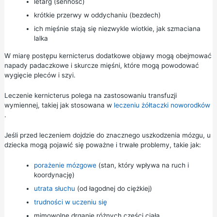
letarg (senność)
krótkie przerwy w oddychaniu (bezdech)
ich mięśnie stają się niezwykle wiotkie, jak szmaciana
lalka
W miarę postępu kernicterus dodatkowe objawy mogą obejmować
napady padaczkowe i skurcze mięśni, które mogą powodować
wygięcie pleców i szyi.
Leczenie kernicterus polega na zastosowaniu transfuzji
wymiennej, takiej jak stosowana w
leczeniu żółtaczki noworodków
.
Jeśli przed leczeniem dojdzie do znacznego uszkodzenia mózgu, u
dziecka mogą pojawić się poważne i trwałe problemy, takie jak:
porażenie mózgowe
(stan, który wpływa na ruch i
koordynację)
utrata słuchu
(od łagodnej do ciężkiej)
trudności w uczeniu się
mimowolne drganie różnych części ciała