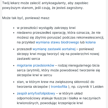
Twój lekarz może zalecić antykoagulanty, aby zapobiec
powyższym stanom, jeśli czują, że jesteś zagrożony.
Może tak być, ponieważ masz:
w przeszłości wystąpiły zakrzepy krwi
niedawno przeszedłeś operację, która oznacza, że nie
możesz się zbytnio poruszać podczas rekonwalescencji,
na przykład
wymiana stawu biodrowego
lub
kolana
przeszedł
wymianę zastawki aortalnej
– ponieważ
skrzepy krwi mogą tworzyć się na powierzchni nowej
zastawki serca
migotanie przedsionków
– rodzaj nieregularnego bicia
serca (arytmii), który może powodować tworzenie się
skrzepów krwi w sercu
stan, w którym krew ma zwiększoną skłonność do
tworzenia skrzepów (
trombofilia
), np. czynnik V Leiden
zespół antyfosfolipidowy
– w którym układ
odpornościowy atakuje tłuszcze i białka w naczyniach
krwionośnych, powodując krzepnięcie krwi