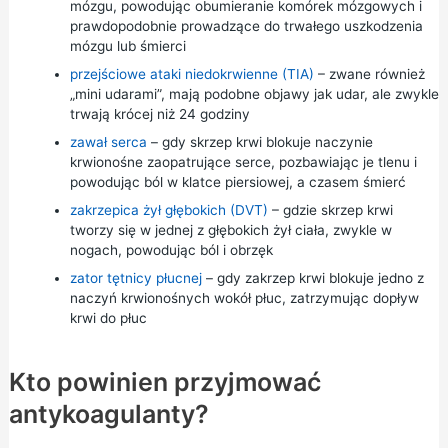
mózgu, powodując obumieranie komórek mózgowych i
prawdopodobnie prowadzące do trwałego uszkodzenia
mózgu lub śmierci
przejściowe ataki niedokrwienne (TIA)
– zwane również
„mini udarami”, mają podobne objawy jak udar, ale zwykle
trwają krócej niż 24 godziny
zawał serca
– gdy skrzep krwi blokuje naczynie
krwionośne zaopatrujące serce, pozbawiając je tlenu i
powodując ból w klatce piersiowej, a czasem śmierć
zakrzepica żył głębokich (DVT)
– gdzie skrzep krwi
tworzy się w jednej z głębokich żył ciała, zwykle w
nogach, powodując ból i obrzęk
zator tętnicy płucnej
– gdy zakrzep krwi blokuje jedno z
naczyń krwionośnych wokół płuc, zatrzymując dopływ
krwi do płuc
Kto powinien przyjmować
antykoagulanty?