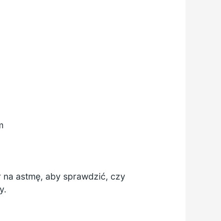
m
r na astmę, aby sprawdzić, czy
y.