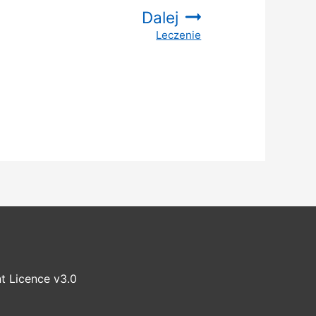
Dalej
Leczenie
:
t Licence v3.0