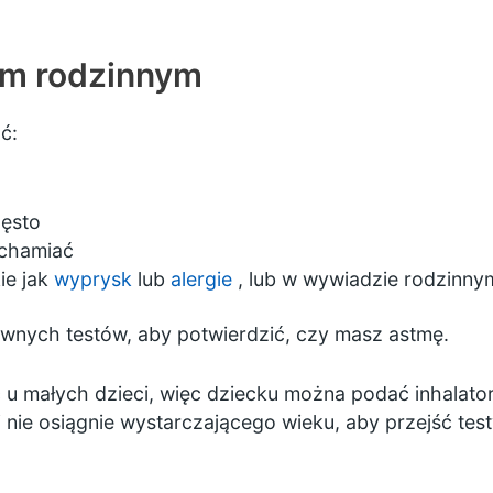
em rodzinnym
ć:
zęsto
ruchamiać
kie jak
wyprysk
lub
alergie
, lub w wywiadzie rodzinny
nych testów, aby potwierdzić, czy masz astmę.
 u małych dzieci, więc dziecku można podać inhalato
nie osiągnie wystarczającego wieku, aby przejść test