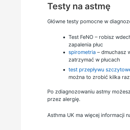
Testy na astmę
Główne testy pomocne w diagnozo
Test FeNO – robisz wdech
zapalenia płuc
spirometria
– dmuchasz w 
zatrzymać w płucach
test przepływu szczyto
można to zrobić kilka raz
Po zdiagnozowaniu astmy możes
przez alergię.
Asthma UK ma
więcej informacji 