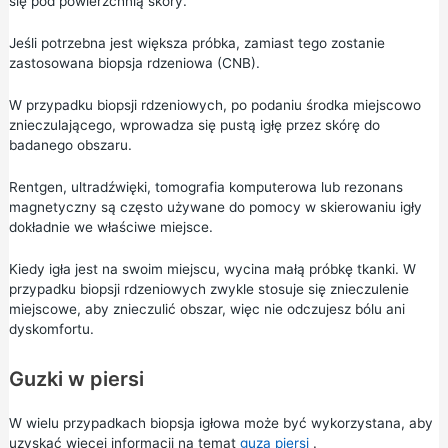
się pod powierzchnią skóry.
Jeśli potrzebna jest większa próbka, zamiast tego zostanie
zastosowana biopsja rdzeniowa (CNB).
W przypadku biopsji rdzeniowych, po podaniu środka miejscowo
znieczulającego, wprowadza się pustą igłę przez skórę do
badanego obszaru.
Rentgen, ultradźwięki, tomografia komputerowa lub rezonans
magnetyczny są często używane do pomocy w skierowaniu igły
dokładnie we właściwe miejsce.
Kiedy igła jest na swoim miejscu, wycina małą próbkę tkanki. W
przypadku biopsji rdzeniowych zwykle stosuje się znieczulenie
miejscowe, aby znieczulić obszar, więc nie odczujesz bólu ani
dyskomfortu.
Guzki w piersi
W wielu przypadkach biopsja igłowa może być wykorzystana, aby
uzyskać więcej informacji na temat
guza piersi
.