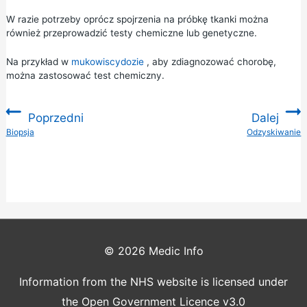
W razie potrzeby oprócz spojrzenia na próbkę tkanki można
również przeprowadzić testy chemiczne lub genetyczne.
Na przykład w
mukowiscydozie
, aby zdiagnozować chorobę,
można zastosować test chemiczny.
Poprzedni
Dalej
:
Biopsja
Odzyskiwanie
:
© 2026
Medic Info
Information from the NHS website is licensed under
the Open Government Licence v3.0