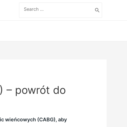
Search
for:
 – powrót do
nic wieńcowych (CABG), aby