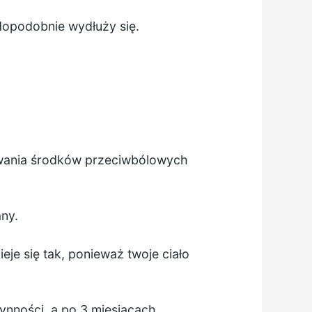
wdopodobnie wydłuży się.
owania środków przeciwbólowych
ny.
je się tak, ponieważ twoje ciało
nności, a po 3 miesiącach