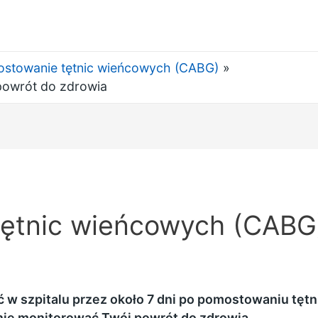
stowanie tętnic wieńcowych (CABG)
powrót do zdrowia
ętnic wieńcowych (CABG)
 w szpitalu przez około 7 dni po pomostowaniu tęt
ie monitorować Twój powrót do zdrowia.