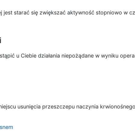
j jest starać się zwiększać aktywność stopniowo w cz
i
tąpić u Ciebie działania niepożądane w wyniku operac
iejscu usunięcia przeszczepu naczynia krwionośneg
 snem