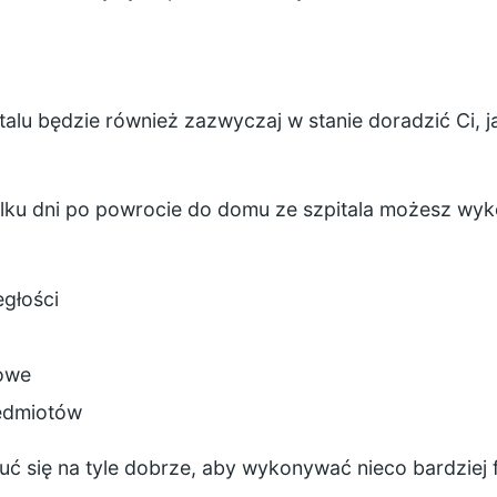
talu będzie również zazwyczaj w stanie doradzić Ci, j
lku dni po powrocie do domu ze szpitala możesz wyko
egłości
zowe
zedmiotów
ć się na tyle dobrze, aby wykonywać nieco bardziej f