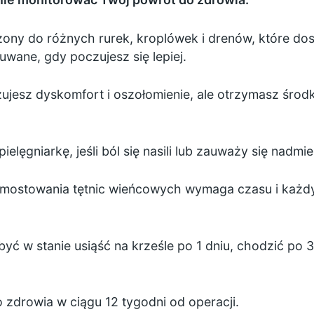
ny do różnych rurek, kroplówek i drenów, które dosta
wane, gdy poczujesz się lepiej.
jesz dyskomfort i oszołomienie, ale otrzymasz środ
elęgniarkę, jeśli ból się nasili lub zauważy się nadmi
mostowania tętnic wieńcowych wymaga czasu i każdy 
być w stanie usiąść na krześle po 1 dniu, chodzić po
 zdrowia w ciągu 12 tygodni od operacji.