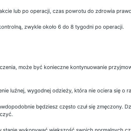
trakcie lub po operacji, czas powrotu do zdrowia pra
ontrolną, zwykle około 6 do 8 tygodni po operacji.
leczenia, może być konieczne kontynuowanie przyjm
 luźnej, wygodnej odzieży, która nie ociera się o ra
awdopodobnie będziesz często czuł się zmęczony. Dzie
eczyć.
w stanie wykonywać większość swoich normalnych czy