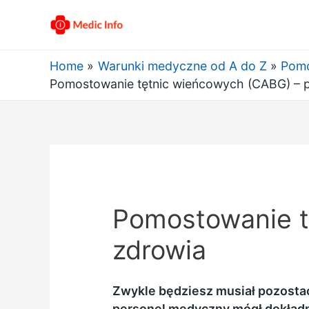
Home
Warunki medyczne od A do Z
Pomo
Pomostowanie tętnic wieńcowych (CABG) – 
Pomostowanie t
zdrowia
Zwykle będziesz musiał pozostać
personel medyczny mógł dokładn