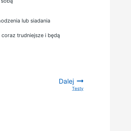
ć sobą
odzenia lub siadania
coraz trudniejsze i będą
Dalej
Testy
: