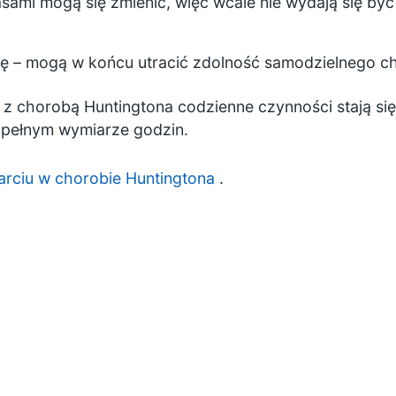
ami mogą się zmienić, więc wcale nie wydają się by
m
ię – mogą w końcu utracić zdolność samodzielnego ch
 chorobą Huntingtona codzienne czynności stają się 
w pełnym wymiarze godzin.
parciu w chorobie Huntingtona
.