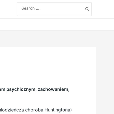
Search
for:
em psychicznym, zachowaniem,
(młodzieńcza choroba Huntingtona)