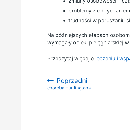
zmiany osobowości – czas
problemy z oddychanie
trudności w poruszaniu s
Na późniejszych etapach osobom z
wymagały opieki pielęgniarskiej 
Przeczytaj więcej o
leczeniu i ws
Poprzedni
choroba Huntingtona
: