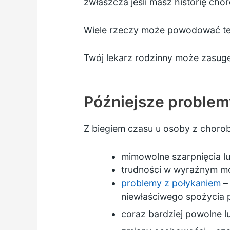
zwłaszcza jeśli masz historię chor
Wiele rzeczy może powodować te o
Twój lekarz rodzinny może zasu
Późniejsze problem
Z biegiem czasu u osoby z chorob
mimowolne szarpnięcia lu
trudności w wyraźnym mó
problemy z połykaniem
– 
niewłaściwego spożycia
coraz bardziej powolne l