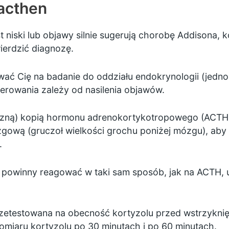
nacthen
st niski lub objawy silnie sugerują chorobę Addisona,
ierdzić diagnozę.
ać Cię na badanie do oddziału endokrynologii (jednost
erowania zależy od nasilenia objawów.
czną) kopią hormonu adrenokortykotropowego (ACTH).
ową (gruczoł wielkości grochu poniżej mózgu), aby
.
powinny reagować w taki sam sposób, jak na ACTH, u
rzetestowana na obecność kortyzolu przed wstrzyknię
omiaru kortyzolu po 30 minutach i po 60 minutach.