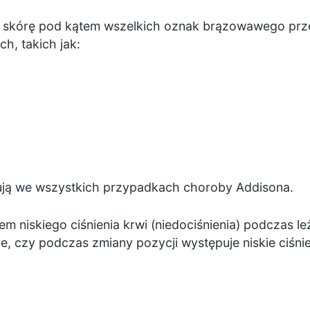
ą skórę pod kątem wszelkich oznak brązowawego prze
h, takich jak:
ują we wszystkich przypadkach choroby Addisona.
tem
niskiego ciśnienia krwi (niedociśnienia)
podczas leż
e, czy podczas zmiany pozycji występuje niskie ciśnien