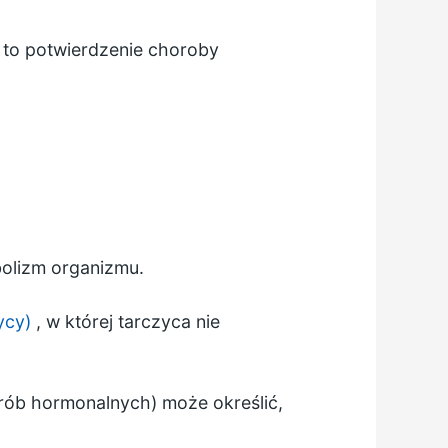
st to potwierdzenie choroby
bolizm organizmu.
ycy)
, w której tarczyca nie
rób hormonalnych) może określić,