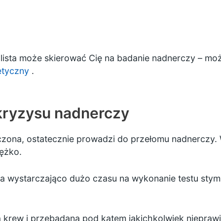
lista może skierować Cię na badanie nadnerczy – mo
etyczny
.
kryzysu nadnerczy
leczona, ostatecznie prowadzi do przełomu nadnerczy.
iężko.
 wystarczająco dużo czasu na wykonanie testu stymu
na krew i przebadana pod kątem jakichkolwiek niepra