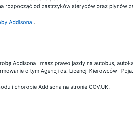
na rozpocząć od zastrzyków sterydów oraz płynów zaw
oby Addisona
.
robę Addisona i masz prawo jazdy na autobus, autok
mowanie o tym Agencji ds. Licencji Kierowców i Poj
odu i chorobie Addisona
na stronie GOV.UK.