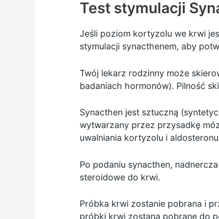
Test stymulacji Sy
Jeśli poziom kortyzolu we krwi je
stymulacji synacthenem, aby potw
Twój lekarz rodzinny może skierow
badaniach hormonów). Pilność ski
Synacthen jest sztuczną (syntety
wytwarzany przez przysadkę mózg
uwalniania kortyzolu i aldosteronu
Po podaniu synacthen, nadnercza 
steroidowe do krwi.
Próbka krwi zostanie pobrana i p
próbki krwi zostaną pobrane do p