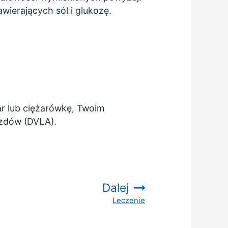
ierających sól i glukozę.
ar lub ciężarówkę, Twoim
azdów (DVLA).
Dalej
Leczenie
: