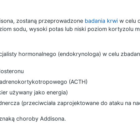
disona, zostaną przeprowadzone
badania krwi
w celu 
oziom sodu, wysoki potas lub niski poziom kortyzol
jalisty hormonalnego (endokrynologa) w celu zbadan
dosteronu
 adrenokortykotropowego (ACTH)
kier używany jako energia)
dnercza (przeciwciała zaprojektowane do ataku na n
znaką choroby Addisona.