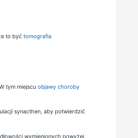
że to być
tomografia
 W tym miejscu
objawy choroby
lacji synacthen, aby potwierdzić
widłowości wymienionych powyżej.