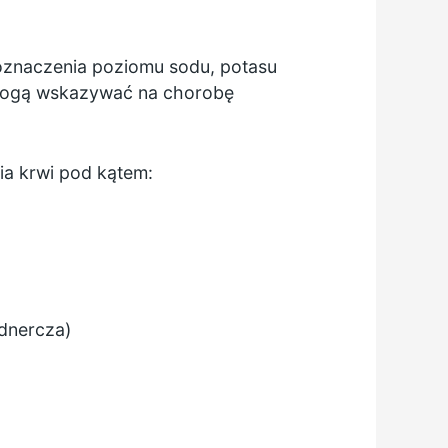
oznaczenia poziomu sodu, potasu
u mogą wskazywać na chorobę
ia krwi pod kątem:
adnercza)