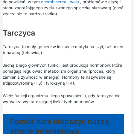
do powikłań, w tym
chorób serca
,
wola
, problemów z ciążą i
stanu zagrażającego życiu zwanego śpiączką śluzowatą (choć
zdarza się to bardzo rzadko).
Tarczyca
Tarczyca to mały gruczoł w kształcie motyla na szyi, tuż przed
tchawicą (tchawicą).
Jedną z jego głównych funkcji jest produkcja hormonów, które
pomagają regulować metabolizm organizmu (proces, który
zamienia żywność w energię). Hormony te nazywane są
trójjodotyroniną (T3) i tyroksyną (T4).
Wiele funkcji organizmu ulega spowolnieniu, gdy tarczyca nie
wytwarza wystarczającej ilości tych hormonów.
Pomóż nam ulepszyć naszą
stronę internetową