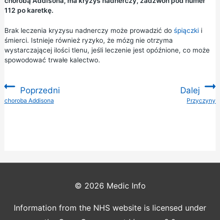
chorobą Addisona, ma kryzys nadnerczy, zadzwoń pod numer
112 po karetkę.
Brak leczenia kryzysu nadnerczy może prowadzić do
śpiączki
i
śmierci. Istnieje również ryzyko, że mózg nie otrzyma
wystarczającej ilości tlenu, jeśli leczenie jest opóźnione, co może
spowodować trwałe kalectwo.
Poprzedni
Dalej
:
choroba Addisona
Przyczyny
:
© 2026
Medic Info
Information from the NHS website is licensed under