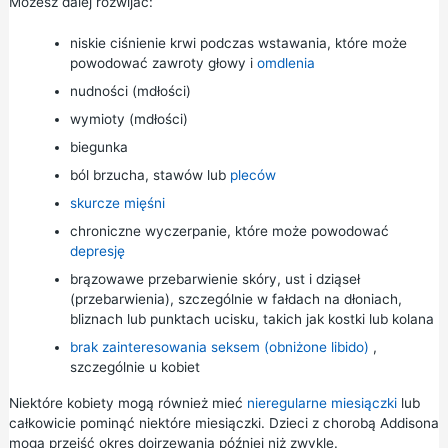
Możesz dalej rozwijać:
niskie ciśnienie krwi
podczas wstawania, które może
powodować zawroty głowy i
omdlenia
nudności (mdłości)
wymioty (mdłości)
biegunka
ból brzucha, stawów lub
pleców
skurcze mięśni
chroniczne wyczerpanie, które może powodować
depresję
brązowawe przebarwienie skóry, ust i dziąseł
(przebarwienia), szczególnie w fałdach na dłoniach,
bliznach lub punktach ucisku, takich jak kostki lub kolana
brak zainteresowania seksem (obniżone libido)
,
szczególnie u kobiet
Niektóre kobiety mogą również mieć
nieregularne miesiączki
lub
całkowicie pominąć niektóre miesiączki. Dzieci z chorobą Addisona
mogą przejść
okres dojrzewania
później niż zwykle.