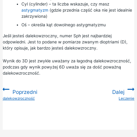
Cyl (cylinder) – ta liczba wskazuje, czy masz
astygmatyzm
(gdzie przednia część oka nie jest idealnie
zakrzywiona)
Oś – określa kąt dowolnego astygmatyzmu
Jeśli jesteś dalekowzroczny, numer Sph jest najbardziej
odpowiedni. Jest to podane w pomiarze zwanym dioptriami (D),
który opisuje, jak bardzo jesteś dalekowzroczny.
Wynik do 3D jest zwykle uważany za łagodną dalekowzroczność,
podczas gdy wynik powyżej 6D uważa się za dość poważną
dalekowzroczność.
Poprzedni
Dalej
:
dalekowzroczność
Leczenie
: