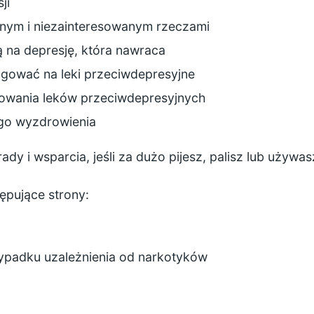
ji
onym i niezainteresowanym rzeczami
ją na depresję, która nawraca
agować na leki przeciwdepresyjne
osowania leków przeciwdepresyjnych
ego wyzdrowienia
ady i wsparcia, jeśli za dużo pijesz, palisz lub używa
ępujące strony:
ypadku uzależnienia od narkotyków