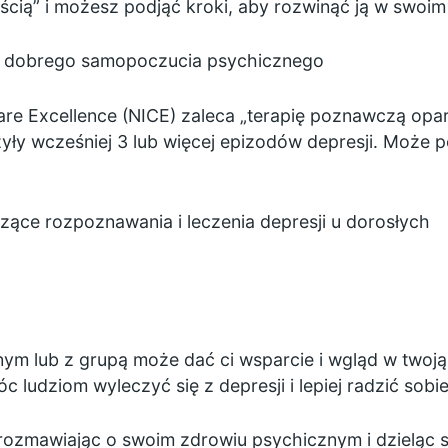
ią” i możesz podjąć kroki, aby rozwinąć ją w swoim 
la dobrego samopoczucia psychicznego
 Care Excellence (NICE) zaleca „terapię poznawczą opa
yły wcześniej 3 lub więcej epizodów depresji. Może
ące rozpoznawania i leczenia depresji u dorosłych
nym lub z grupą może dać ci wsparcie i wgląd w twoją
ludziom wyleczyć się z depresji i lepiej radzić sobi
ozmawiając o swoim zdrowiu psychicznym i dzieląc si