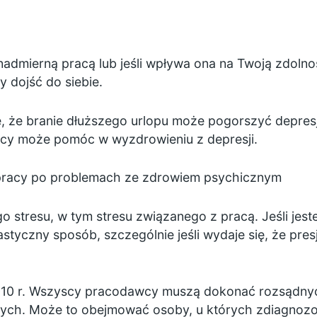
nadmierną pracą lub jeśli wpływa ona na Twoją zdoln
 dojść do siebie.
, że branie dłuższego urlopu może pogorszyć depresję
cy może pomóc w wyzdrowieniu z depresji.
 pracy po problemach ze zdrowiem psychicznym
o stresu, w tym stresu związanego z pracą. Jeśli je
astyczny sposób, szczególnie jeśli wydaje się, że pre
010
r. Wszyscy pracodawcy muszą dokonać rozsądnyc
nych. Może to obejmować osoby, u których zdiagnoz