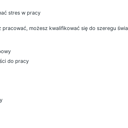
nać stres w pracy
sz pracować, możesz kwalifikować się do szeregu świ
bowy
ości do pracy
ny