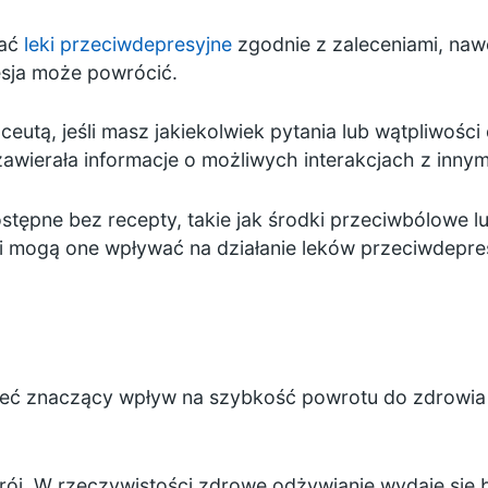
wać
leki przeciwdepresyjne
zgodnie z zaleceniami, nawet 
esja może powrócić.
eutą, jeśli masz jakiekolwiek pytania lub wątpliwoś
awierała informacje o możliwych interakcjach z innym
ostępne bez recepty, takie jak środki przeciwbólowe l
mi mogą one wpływać na działanie leków przeciwdepre
ć znaczący wpływ na szybkość powrotu do zdrowia 
ój. W rzeczywistości zdrowe odżywianie wydaje się 