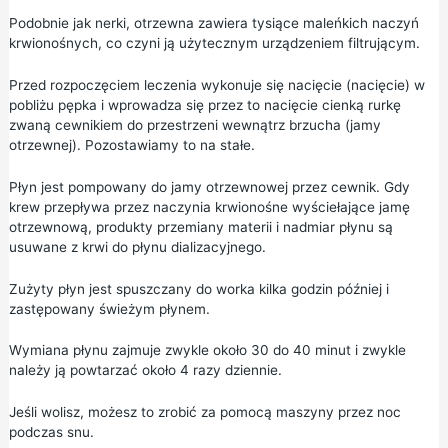
Podobnie jak nerki, otrzewna zawiera tysiące maleńkich naczyń
krwionośnych, co czyni ją użytecznym urządzeniem filtrującym.
Przed rozpoczęciem leczenia wykonuje się nacięcie (nacięcie) w
pobliżu pępka i wprowadza się przez to nacięcie cienką rurkę
zwaną cewnikiem do przestrzeni wewnątrz brzucha (jamy
otrzewnej). Pozostawiamy to na stałe.
Płyn jest pompowany do jamy otrzewnowej przez cewnik. Gdy
krew przepływa przez naczynia krwionośne wyściełające jamę
otrzewnową, produkty przemiany materii i nadmiar płynu są
usuwane z krwi do płynu dializacyjnego.
Zużyty płyn jest spuszczany do worka kilka godzin później i
zastępowany świeżym płynem.
Wymiana płynu zajmuje zwykle około 30 do 40 minut i zwykle
należy ją powtarzać około 4 razy dziennie.
Jeśli wolisz, możesz to zrobić za pomocą maszyny przez noc
podczas snu.