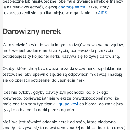
bezpieczne lub nieskuteczne, obejmują trwającą infekcję (należy
ją najpierw wyleczyć), ciężką
chorobę serca
, raka, który
rozprzestrzenił się na kilka miejsc w organizmie lub
AIDS
.
Darowizny nerek
W przeciwieństwie do wielu innych rodzajów dawstwa narządów,
możliwe jest oddanie nerki za życia, ponieważ do przeżycia
potrzebujesz tylko jednej nerki. Nazywa się to żywą darowizną.
Osoby, które chcą być uważane za dawców nerki, są dokładnie
testowane, aby upewnić się, że są odpowiednim dawcą i nadają
się do operacji potrzebnej do usunięcia nerki.
Idealnie byłoby, gdyby dawcy żyli pochodzili od bliskiego
krewnego, ponieważ istnieje większe prawdopodobieństwo, że
mają one ten sam typ tkanki i
grupę krwi
co biorca, co zmniejsza
ryzyko odrzucenia nerki przez organizm.
Możliwe jest również oddanie nerek od osób, które niedawno
zmarły. Nazywa się to dawstwem zmarłej nerki. Jednak ten rodzaj