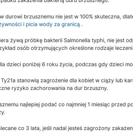
padku zakażenia bakterią duru brzusznego.
w durowi brzusznemu nie jest w 100% skuteczna, dla
ywności i picia wody za granicą
.
ra żywą próbkę bakterii Salmonella typhi, nie jest o
kład osób otrzymujących określone rodzaje leczenia
dla dzieci poniżej 6 roku życia, podczas gdy dzieci mo
 i Ty21a stanowią zagrożenie dla kobiet w ciąży lub ka
naczne ryzyko zachorowania na dur brzuszny.
znemu najlepiej podać co najmniej 1 miesiąc przed p
ży.
ecane co 3 lata, jeśli nadal jesteś zagrożony zakaże