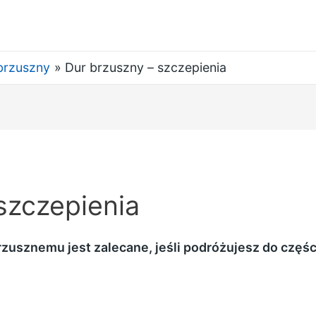
brzuszny
Dur brzuszny – szczepienia
szczepienia
usznemu jest zalecane, jeśli podróżujesz do części