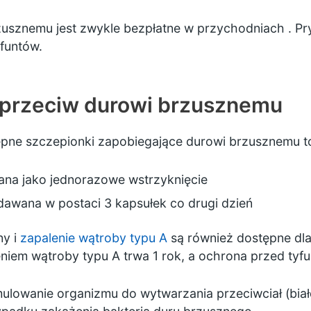
usznemu jest zwykle bezpłatne w przychodniach . Pryw
funtów.
 przeciw durowi brzusznemu
tępne szczepionki zapobiegające durowi brzusznemu t
na jako jednorazowe wstrzyknięcie
awana w postaci 3 kapsułek co drugi dzień
ny i
zapalenie wątroby typu A
są również dostępne dla
em wątroby typu A trwa 1 rok, a ochrona przed tyfu
ulowanie organizmu do wytwarzania przeciwciał (białe