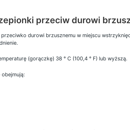
zepionki przeciw durowi brzu
u przeciwko durowi brzusznemu w miejscu wstrzyknię
dnienie.
mperaturę (gorączkę) 38 ° C (100,4 ° F) lub wyższą.
 obejmują: