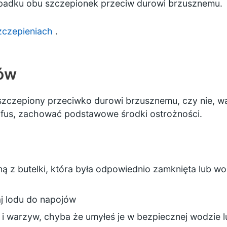
zypadku obu szczepionek przeciw durowi brzusznemu.
zczepieniach
.
ków
aszczepiony przeciwko durowi brzusznemu, czy nie, w
yfus, zachować podstawowe środki ostrożności.
ną z butelki, która była odpowiednio zamknięta lub w
aj lodu do napojów
 warzyw, chyba że umyłeś je w bezpiecznej wodzie l