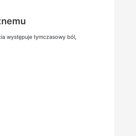
sznemu
cia występuje tymczasowy ból,