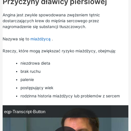
Przyczyny dławicy piersiowej
Angina jest zwykle spowodowana zwężeniem tętnic
dostarczających krew do mięśnia sercowego przez
nagromadzenie się substancji tłuszczowych.
Nazywa się to
miażdżycą
.
Rzeczy, które mogą zwiększać ryzyko miażdżycy, obejmują:
niezdrowa dieta
brak ruchu
palenie
postępujący wiek
rodzinna historia miażdżycy lub problemów z sercem
e
eqp-Transcript-Button
q
p
-
T