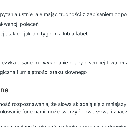
ytania ustnie, ale mając trudności z zapisaniem odp
ekwencji poleceń
i, takich jak dni tygodnia lub alfabet
ęzyka pisanego i wykonanie pracy pisemnej trwa dłuż
iczna i umiejętności ataku słownego
zna
ność rozpoznawania, że słowa składają się z mniejs
pulowanie fonemami może tworzyć nowe słowa i znacz
ologicznej może nie być w stanie poprawnie odpowied