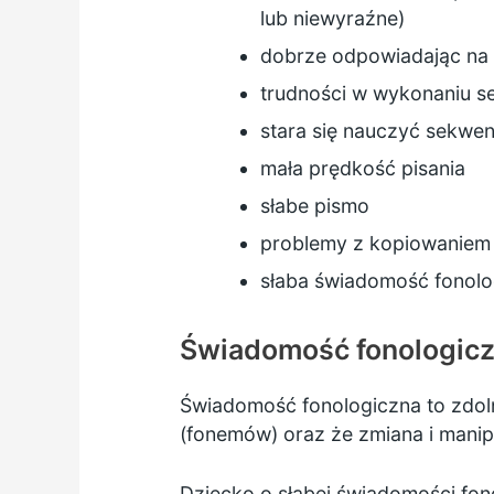
lub niewyraźne)
dobrze odpowiadając na p
trudności w wykonaniu s
stara się nauczyć sekwencj
mała prędkość pisania
słabe pismo
problemy z kopiowaniem j
słaba świadomość fonolog
Świadomość fonologic
Świadomość fonologiczna to zdol
(fonemów) oraz że zmiana i mani
Dziecko o słabej świadomości fon