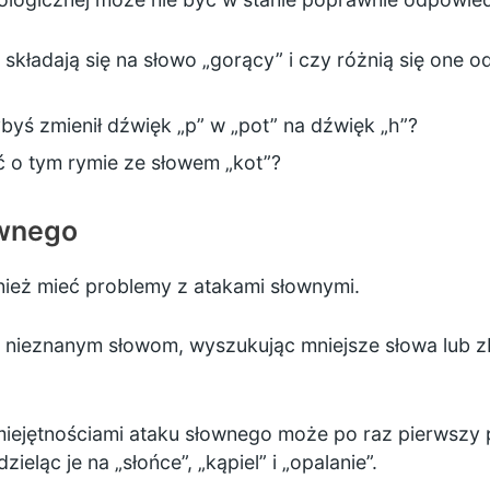
i składają się na słowo „gorący” i czy różnią się one o
ybyś zmienił dźwięk „p” w „pot” na dźwięk „h”?
ć o tym rymie ze słowem „kot”?
ownego
nież mieć problemy z atakami słownymi.
nieznanym słowom, wyszukując mniejsze słowa lub zbio
iejętnościami ataku słownego może po raz pierwszy pr
eląc je na „słońce”, „kąpiel” i „opalanie”.