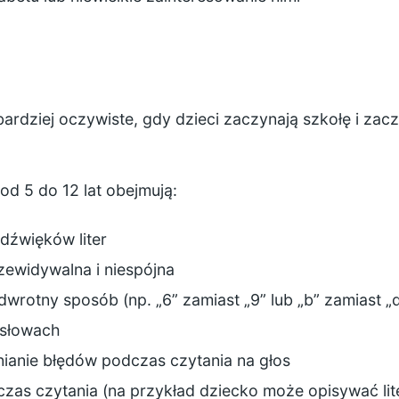
 bardziej oczywiste, gdy dzieci zaczynają szkołę i zac
od 5 do 12 lat obejmują:
dźwięków liter
rzewidywalna i niespójna
odwrotny sposób (np. „6” zamiast „9” lub „b” zamiast „d
w słowach
nianie błędów podczas czytania na głos
zas czytania (na przykład dziecko może opisywać lite