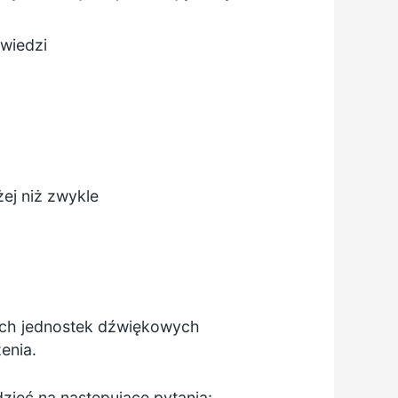
owiedzi
ej niż zwykle
zych jednostek dźwiękowych
enia.
zieć na następujące pytania: