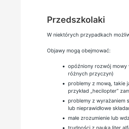
Przedszkolaki
W niektórych przypadkach możliwe
Objawy mogą obejmować:
opóźniony rozwój mowy w
różnych przyczyn)
problemy z mową, takie j
przykład „hecilopter” zam
problemy z wyrażaniem s
lub nieprawidłowe składa
małe zrozumienie lub wdz
trudności z nauką liter al