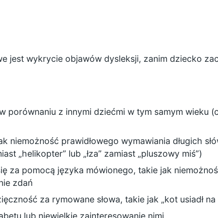
 jest wykrycie objawów dysleksji, zanim dziecko zac
 porównaniu z innymi dziećmi w tym samym wieku (c
ak niemożność prawidłowego wymawiania długich słów
iast „helikopter” lub „łza” zamiast „pluszowy miś”)
ię za pomocą języka mówionego, takie jak niemożnoś
nie zdań
ięczność za rymowane słowa, takie jak „kot usiadł na
fabetu lub niewielkie zainteresowanie nimi