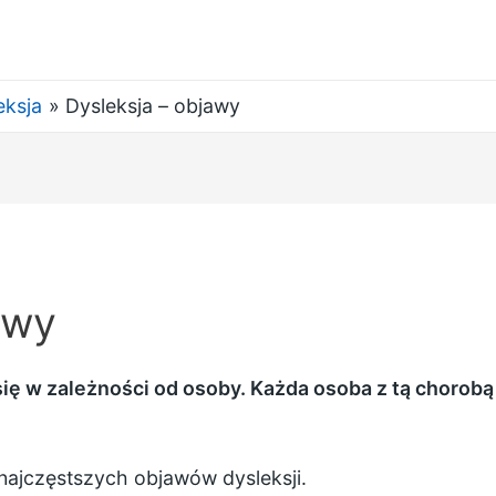
eksja
Dysleksja – objawy
awy
 się w zależności od osoby. Każda osoba z tą chorobą
 najczęstszych objawów dysleksji.