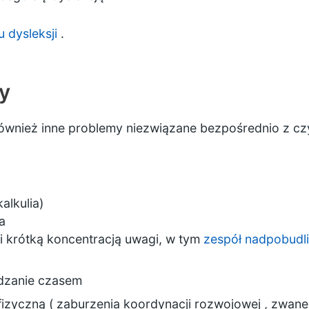
 dysleksji
.
y
również inne problemy niezwiązane bezpośrednio z cz
alkulia)
a
i krótką koncentracją uwagi, w tym
zespół nadpobudl
ądzanie czasem
fizyczną (
zaburzenia koordynacji rozwojowej
, zwane