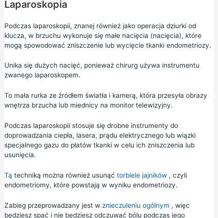
Laparoskopia
Podczas laparoskopii, znanej również jako operacja dziurki od
klucza, w brzuchu wykonuje się małe nacięcia (nacięcia), które
mogą spowodować zniszczenie lub wycięcie tkanki endometriozy.
Unika się dużych nacięć, ponieważ chirurg używa instrumentu
zwanego laparoskopem.
To mała rurka ze źródłem światła i kamerą, która przesyła obrazy
wnętrza brzucha lub miednicy na monitor telewizyjny.
Podczas laparoskopii stosuje się drobne instrumenty do
doprowadzania ciepła, lasera, prądu elektrycznego lub wiązki
specjalnego gazu do płatów tkanki w celu ich zniszczenia lub
usunięcia.
Tą
techniką można również usunąć
torbiele jajników
, czyli
endometriomy, które powstają w wyniku endometriozy.
Zabieg przeprowadzany jest w
znieczuleniu ogólnym
, więc
będziesz spać i nie będziesz odczuwać bólu podczas jego