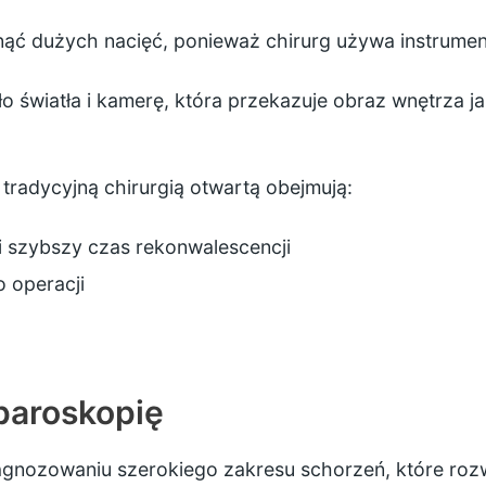
nąć dużych nacięć, ponieważ chirurg używa instrum
ło światła i kamerę, która przekazuje obraz wnętrza j
 tradycyjną chirurgią otwartą obejmują:
 i szybszy czas rekonwalescencji
o operacji
aparoskopię
ozowaniu szerokiego zakresu schorzeń, które rozwij