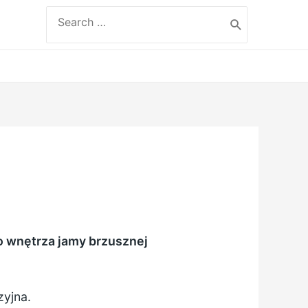
Search
for:
)
do wnętrza jamy brzusznej
zyjna.