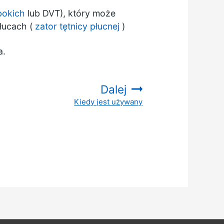
bokich
lub DVT), który może
łucach (
zator tętnicy płucnej
)
a.
Dalej
Kiedy jest używany
: