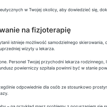
peutycznych w Twojej okolicy,
aby dowiedzieć się, do
anie na fizjoterapię
rytanii istnieje możliwość samodzielnego skierowania
 uprzedniej wizyty u lekarza.
ępne. Personel Twojej przychodni lekarza rodzinnego,
undusz powierniczy szpitala powinni być w stanie pow
zególnie odpowiednie dla osób ze stosunkowo prostym
razy.
rzeby – na przykład masz problemy z poruszaniem si