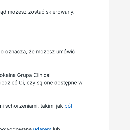
kąd możesz zostać skierowany.
, co oznacza, że możesz umówić
lokalna Grupa Clinical
iedzieć Ci, czy są one dostępne w
i schorzeniami, takimi jak
ból
ę spowodowane
udarem
lub