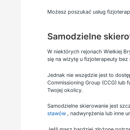
Możesz
poszukać usług fizjotera
Samodzielne skierow
W niektórych rejonach Wielkiej B
się na wizytę u fizjoterapeuty bez
Jednak nie wszędzie jest to dost
Commissioning Group (CCG)
lub f
Twojej okolicy.
Samodzielne skierowanie jest szc
stawów
, nadwyrężenia lub inne u
Jeśli masz bardziej złożone pot