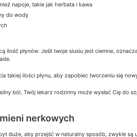
wnież napoje, takie jak herbata i kawa
yny do wody
ych
cą ilość płynów. Jeśli twoje siusiu jest ciemne, oznacz
lade.
a takiej ilości płynu, aby zapobiec tworzeniu się now
ilny ból, Twój lekarz rodzinny może wysłać Cię do szpi
amieni nerkowych
byt duże, aby przejść w naturalny sposób, zwykle są 