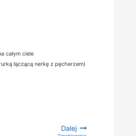
na całym ciele
rką łączącą nerkę z pęcherzem)
Dalej
Zapobieganie