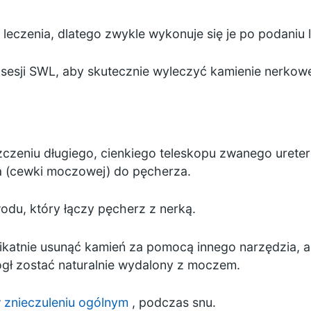
eczenia, dlatego zwykle wykonuje się je po podaniu
sesji SWL, aby skutecznie wyleczyć kamienie nerkow
czeniu długiego, cienkiego teleskopu zwanego urete
a (cewki moczowej) do pęcherza.
du, który łączy pęcherz z nerką.
katnie usunąć kamień za pomocą innego narzędzia, al
ógł zostać naturalnie wydalony z moczem.
w
znieczuleniu ogólnym
, podczas snu.