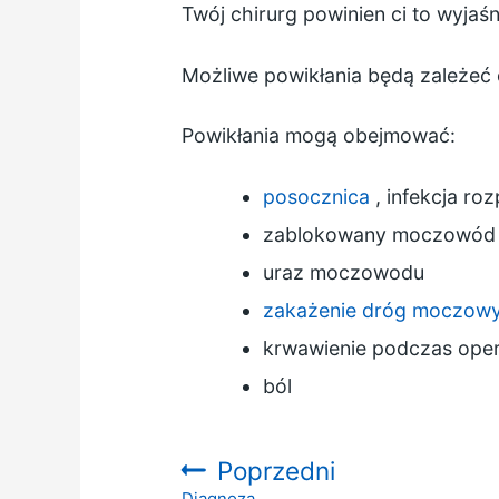
Twój chirurg powinien ci to wyjaś
Możliwe powikłania będą zależeć o
Powikłania mogą obejmować:
posocznica
, infekcja ro
zablokowany moczowód s
uraz moczowodu
zakażenie dróg moczow
krwawienie podczas oper
ból
Poprzedni
Diagnoza