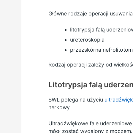
Główne rodzaje operacji usuwania
litotrypsja falą uderzeni
ureteroskopia
przezskórna nefrolitotom
Rodzaj operacji zależy od wielkości
Litotrypsja falą uderz
SWL polega na użyciu
ultradźwię
nerkowy.
Ultradźwiękowe fale uderzeniowe 
mógł zostać wydalony z moczem.