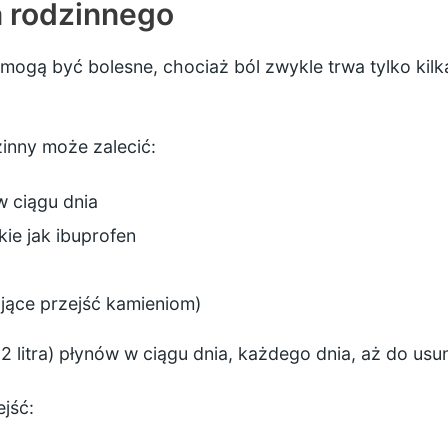
a rodzinnego
ogą być bolesne, chociaż ból zwykle trwa tylko kilka 
zinny może zalecić:
 w ciągu dnia
kie jak ibuprofen
ające przejść kamieniom)
5,2 litra) płynów w ciągu dnia, każdego dnia, aż do usu
jść: