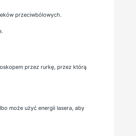
 leków przeciwbólowych.
e.
roskopem przez rurkę, przez którą
bo może użyć energii lasera, aby