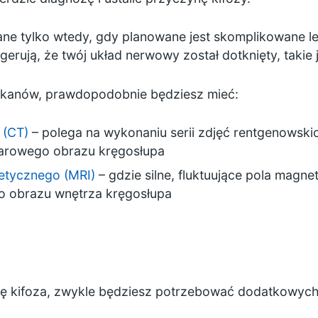
 tylko wtedy, gdy planowane jest skomplikowane lecze
rują, że twój układ nerwowy został dotknięty, takie j
skanów, prawdopodobnie będziesz mieć:
 (CT)
– polega na wykonaniu serii zdjęć rentgenowsk
arowego obrazu kręgosłupa
etycznego (MRI)
– gdzie silne, fluktuujące pola mag
o obrazu wnętrza kręgosłupa
się kifoza, zwykle będziesz potrzebować dodatkowych