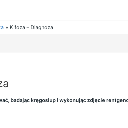
za
Kifoza – Diagnoza
za
ać, badając kręgosłup i wykonując zdjęcie rentgen