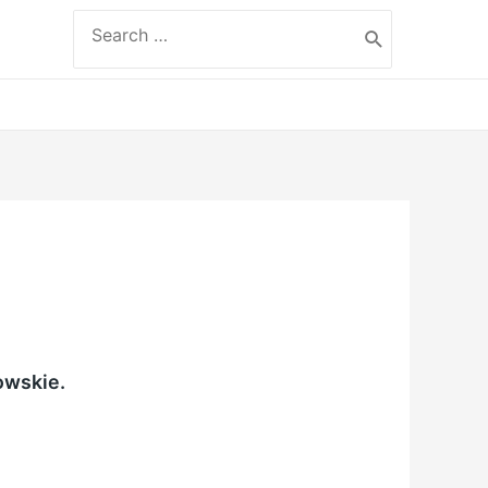
Search
for:
owskie.