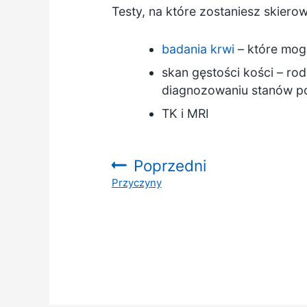
Testy, na które zostaniesz skier
badania krwi
– które mogą
skan gęstości kości – ro
diagnozowaniu stanów po
TK i MRI
Poprzedni
Przyczyny
: