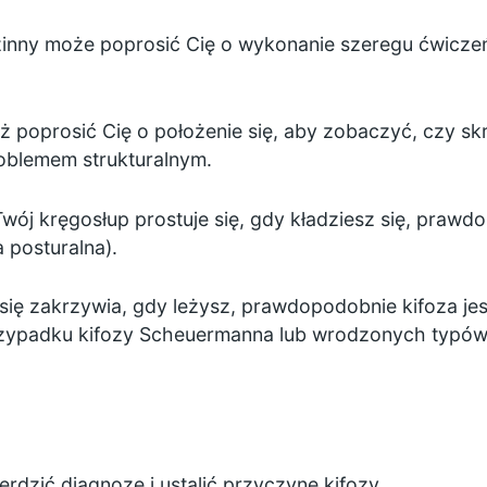
zinny może poprosić Cię o wykonanie szeregu ćwicze
 poprosić Cię o położenie się, aby zobaczyć, czy skr
oblemem strukturalnym.
 Twój kręgosłup prostuje się, gdy kładziesz się, prawd
 posturalna).
l się zakrzywia, gdy leżysz, prawdopodobnie kifoza
przypadku kifozy Scheuermanna lub wrodzonych typów 
dzić diagnozę i ustalić przyczynę kifozy.