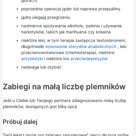
jądrach)
poprzednia operacja jąder lub naprawa przepukliny
jądra ulegają przegrzaniu
nadmierne spożywanie alkoholu, palenie i używanie
narkotyków, takich jak marihuana czy kokaina
niektóre leki, w tym terapia zastępcza testosteronem,
długotrwałe
stosowanie sterydów anabolicznych
, leki
przeciwnowotworowe (chemioterapia), niektóre
antybiotyki
i niektóre
leki przeciwdepresyjne
nadwaga lub otyłość
Zabiegi na małą liczbę plemników
Jeśli u Ciebie lub Twojego partnera zdiagnozowano niską liczbę
plemników, dostępnych jest kilka opcji.
Próbuj dalej
Twój lekarz może początkowo zasugerować nieco dłuższą próbę