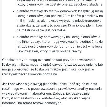
liczby plemników, nie zostały one szczegółowo zbadane
niektóre zestawy do testów domowych klasyfikują niską
liczbę plemników jako poniżej 20 milionów plemników na
mililitr nasienia, ale nowsze wytyczne międzynarodowe
stwierdzają, że wartość powyżej 15 milionów plemników
na mililitr nasienia jest normalna
niektóre zestawy sprawdzają tylko liczbę plemników, a
nie inne rzeczy, które mogą wpływać na płodność, takie
jak zdolność plemników do ruchu (ruchliwość) – najlepiej
użyć zestawu, który mierzy obie te rzeczy
Chociaż testy te mogą czasami dawać przydatne wskazanie
liczby plemników, mogą również dawać fałszywe zapewnienie lub
mogą sugerować, że liczba plemników jest niska, gdy jest w
rzeczywistości całkowicie normalna.
Jeśli obawiasz się o swoją płodność, lepiej udać się do lekarza
rodzinnego w celu przeprowadzenia prawidłowej analizy nasienia
w akredytowanym laboratorium. Zobacz,
jak bezpiecznie
korzystać z zestawów do autotestów,
aby uzyskać więcej
informacji na temat testów domowych.