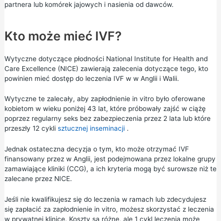
partnera lub komórek jajowych i nasienia od dawców.
Kto może mieć IVF?
Wytyczne dotyczące płodności
National Institute for Health and
Care Excellence (NICE) zawierają zalecenia dotyczące tego, kto
powinien mieć dostęp do leczenia IVF w w Anglii i Walii.
Wytyczne te zalecały, aby zapłodnienie in vitro było oferowane
kobietom w wieku poniżej 43 lat, które próbowały zajść w ciążę
poprzez regularny seks bez zabezpieczenia przez 2 lata lub które
przeszły 12 cykli
sztucznej inseminacji
.
Jednak ostateczna decyzja o tym, kto może otrzymać IVF
finansowany przez w Anglii, jest podejmowana przez lokalne grupy
zamawiające kliniki (CCG), a ich kryteria mogą być surowsze niż te
zalecane przez NICE.
Jeśli nie kwalifikujesz się do leczenia w ramach lub zdecydujesz
się zapłacić za zapłodnienie in vitro, możesz skorzystać z leczenia
w prywatnej klinice. Koszty są różne, ale 1 cykl leczenia może