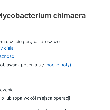
Mycobacterium chimaera
ym uczucie gorąca i dreszcze
y ciała
szność
z objawami pocenia się
(nocne poty)
czenia
pło lub ropa wokół miejsca operacji