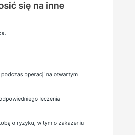
ić się na inne
ka.
u
j podczas operacji na otwartym
u odpowiedniego leczenia
tobą o ryzyku, w tym o zakażeniu