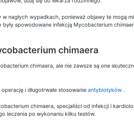
 objawów, udaj się do lekarza rodzinnego.
 w nagłych wypadkach, ponieważ objawy te mogą mieć
 były spowodowane infekcją Mycobacterium chimaer
Mycobacterium chimaera
obacterium chimaera, ale nie zawsze są one skutecz
operację i długotrwałe stosowanie
antybiotyków
.
bacterium chimaera, specjaliści od infekcji i kardio
go leczenia po wykonaniu kilku testów.