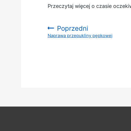
Przeczytaj więcej o
czasie oczeki
Poprzedni
Naprawa przepukliny pępkowej
: