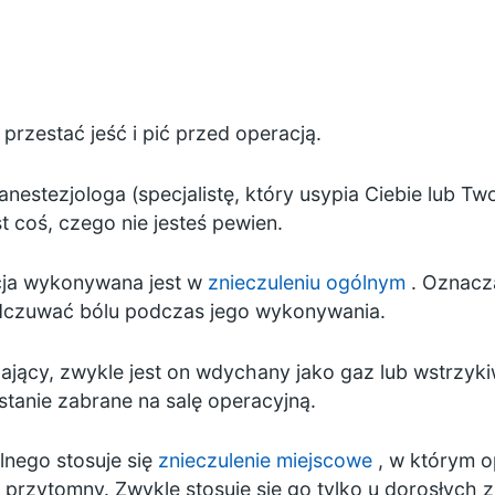
y przestać jeść i pić przed operacją.
anestezjologa (specjalistę, który usypia Ciebie lub Tw
st coś, czego nie jesteś pewien.
ja wykonywana jest w
znieczuleniu ogólnym
. Oznacza
odczuwać bólu podczas jego wykonywania.
lający, zwykle jest on wdychany jako gaz lub wstrzyk
stanie zabrane na salę operacyjną.
lnego stosuje się
znieczulenie miejscowe
, w którym o
 przytomny. Zwykle stosuje się go tylko u dorosłych z