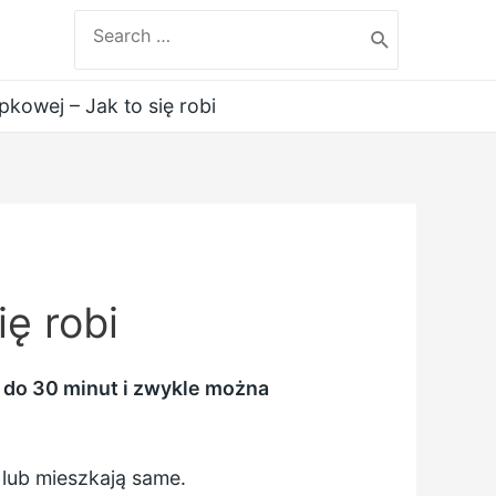
Search
for:
kowej – Jak to się robi
ę robi
0 do 30 minut i zwykle można
 lub mieszkają same.