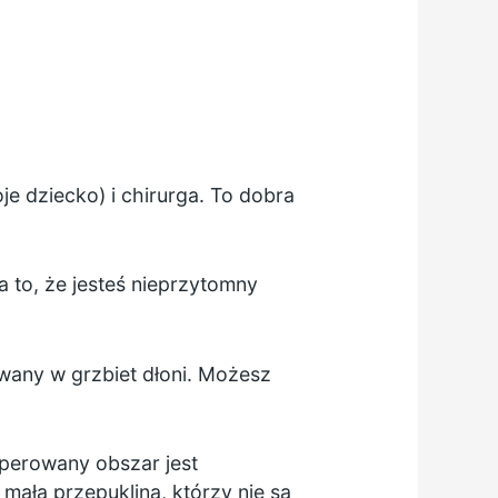
oje dziecko) i chirurga. To dobra
 to, że jesteś nieprzytomny
iwany w grzbiet dłoni. Możesz
perowany obszar jest
 małą przepukliną, którzy nie są