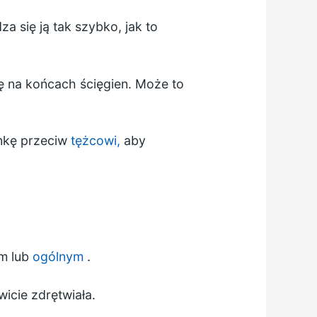
 się ją tak szybko, jak to
ię na końcach ścięgien. Może to
nkę przeciw
tężcowi,
aby
m lub
ogólnym
.
icie zdrętwiała.