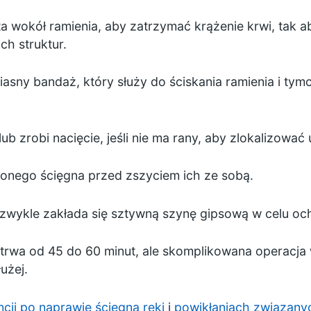
 wokół ramienia, aby zatrzymać krążenie krwi, tak a
ch struktur.
iasny bandaż, który służy do ściskania ramienia i t
ub zrobi nacięcie, jeśli nie ma rany, aby zlokalizowa
onego ścięgna przed zszyciem ich ze sobą.
 zwykle zakłada się sztywną szynę gipsową w celu oc
 trwa od 45 do 60 minut, ale skomplikowana operacj
użej.
cji po naprawie ścięgna ręki
i
powikłaniach związanyc