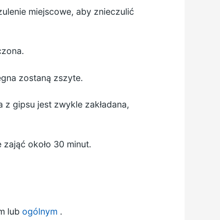
ulenie miejscowe, aby znieczulić
czona.
ęgna zostaną zszyte.
z gipsu jest zwykle zakładana,
 zająć około 30 minut.
m lub
ogólnym
.