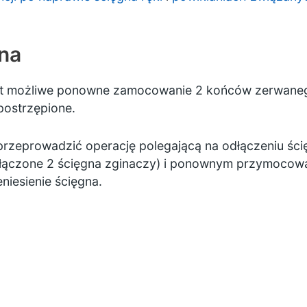
gna
est możliwe ponowne zamocowanie 2 końców zerwaneg
postrzępione.
przeprowadzić operację polegającą na odłączeniu śc
dłączone 2 ścięgna zginaczy) i ponownym przymocow
eniesienie ścięgna.