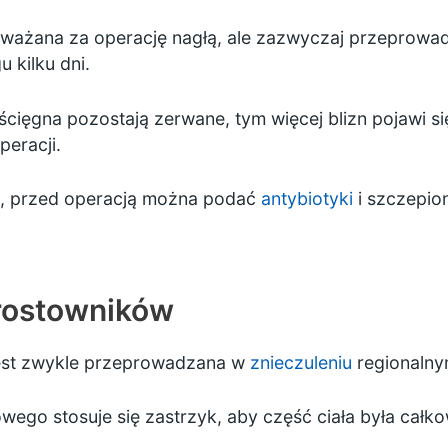
ważana za operację nagłą, ale zazwyczaj przeprowadza
 kilku dni.
j ścięgna pozostają zerwane, tym więcej blizn pojawi s
peracji.
u, przed operacją można podać
antybiotyki
i szczepio
rostowników
est zwykle przeprowadzana w
znieczuleniu
regionalny
ego stosuje się zastrzyk, aby część ciała była całkow