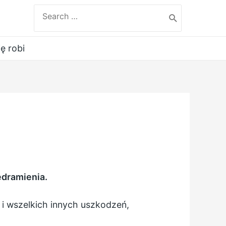
Search
for:
ię robi
edramienia.
 i wszelkich innych uszkodzeń,