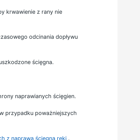
by krwawienie z rany nie
ymczasowego odcinania dopływu
ć uszkodzone ścięgna.
hrony naprawianych ścięgien.
a w przypadku poważniejszych
h z naprawą ścięgna ręki
.