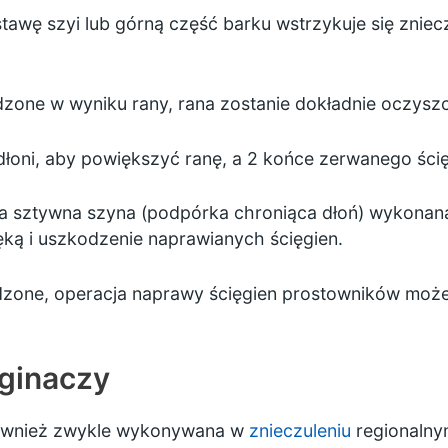
tawę szyi lub górną część barku wstrzykuje się zniecz
odzone w wyniku rany, rana zostanie dokładnie oczysz
dłoni, aby powiększyć ranę, a 2 końce zerwanego ści
a sztywna szyna (podpórka chroniąca dłoń) wykonana 
ęką i uszkodzenie naprawianych ścięgien.
kodzone, operacja naprawy ścięgien prostowników może
ginaczy
 również zwykle wykonywana w
znieczuleniu
regionalny